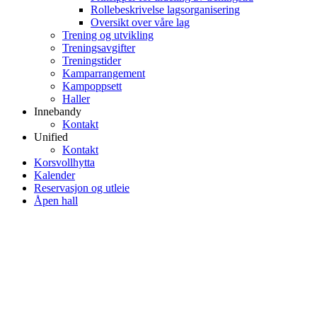
Rollebeskrivelse lagsorganisering
Oversikt over våre lag
Trening og utvikling
Treningsavgifter
Treningstider
Kamparrangement
Kampoppsett
Haller
Innebandy
Kontakt
Unified
Kontakt
Korsvollhytta
Kalender
Reservasjon og utleie
Åpen hall