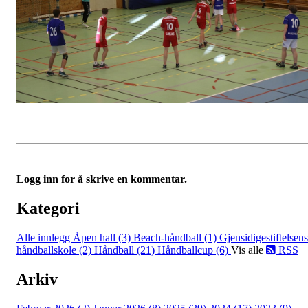
Logg inn for å skrive en kommentar.
Kategori
Alle innlegg
Åpen hall (3)
Beach-håndball (1)
Gjensidigestiftelsens
håndballskole (2)
Håndball (21)
Håndballcup (6)
Vis alle
RSS
Arkiv