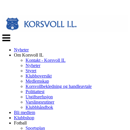
Veksle
navigasjon
Nyheter
Om Korsvoll IL
Kontakt - Korsvoll IL
Nyheter
Styret
Klubboversikt
Medlemskap
Korsvollbekledning og handleavtale
Politiattest
Utgiftsrefusjon
Varslingsrutiner
Klubbhåndbok
Bli medlem
Klubbshop
Fotball
Sportsplan