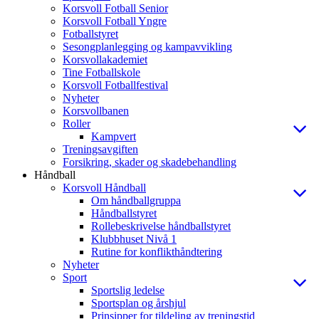
Korsvoll Fotball Senior
Korsvoll Fotball Yngre
Fotballstyret
Sesongplanlegging og kampavvikling
Korsvollakademiet
Tine Fotballskole
Korsvoll Fotballfestival
Nyheter
Korsvollbanen
Roller
Kampvert
Treningsavgiften
Forsikring, skader og skadebehandling
Håndball
Korsvoll Håndball
Om håndballgruppa
Håndballstyret
Rollebeskrivelse håndballstyret
Klubbhuset Nivå 1
Rutine for konflikthåndtering
Nyheter
Sport
Sportslig ledelse
Sportsplan og årshjul
Prinsipper for tildeling av treningstid