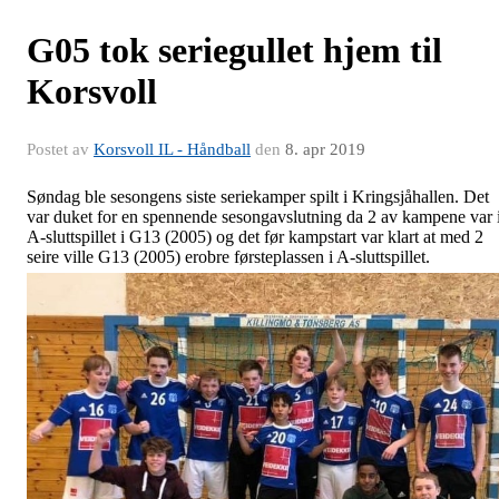
G05 tok seriegullet hjem til
Korsvoll
Postet av
Korsvoll IL - Håndball
den
8. apr 2019
Søndag ble sesongens siste seriekamper spilt i Kringsjåhallen. Det
var duket for en spennende sesongavslutning da 2 av kampene var 
A-sluttspillet i G13 (2005) og det før kampstart var klart at med 2
seire ville G13 (2005) erobre førsteplassen i A-sluttspillet.