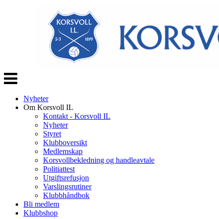
Veksle
navigasjon
Nyheter
Om Korsvoll IL
Kontakt - Korsvoll IL
Nyheter
Styret
Klubboversikt
Medlemskap
Korsvollbekledning og handleavtale
Politiattest
Utgiftsrefusjon
Varslingsrutiner
Klubbhåndbok
Bli medlem
Klubbshop