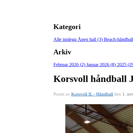
Kategori
Alle innlegg
Åpen hall (3)
Beach-håndball
Arkiv
Februar 2026 (2)
Januar 2026 (8)
2025 (2
Korsvoll håndball J
Postet av
Korsvoll IL - Håndball
den
1. no