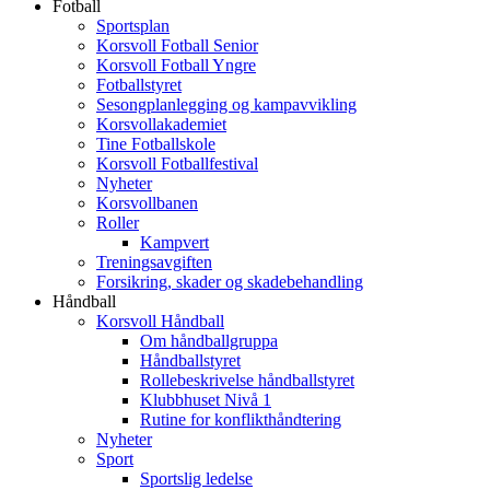
Fotball
Sportsplan
Korsvoll Fotball Senior
Korsvoll Fotball Yngre
Fotballstyret
Sesongplanlegging og kampavvikling
Korsvollakademiet
Tine Fotballskole
Korsvoll Fotballfestival
Nyheter
Korsvollbanen
Roller
Kampvert
Treningsavgiften
Forsikring, skader og skadebehandling
Håndball
Korsvoll Håndball
Om håndballgruppa
Håndballstyret
Rollebeskrivelse håndballstyret
Klubbhuset Nivå 1
Rutine for konflikthåndtering
Nyheter
Sport
Sportslig ledelse