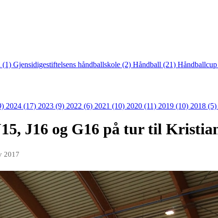
 (1)
Gjensidigestiftelsens håndballskole (2)
Håndball (21)
Håndballcup
9)
2024 (17)
2023 (9)
2022 (6)
2021 (10)
2020 (11)
2019 (10)
2018 (5
15, J16 og G16 på tur til Kristi
v 2017