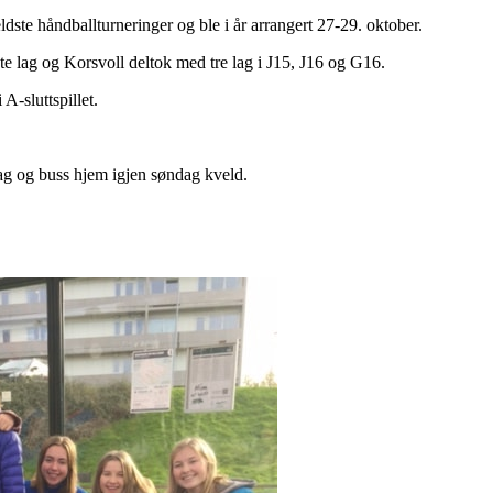
dste håndballturneringer og ble i år arrangert 27-29. oktober.
dte lag og Korsvoll deltok med tre lag i J15, J16 og G16.
A-sluttspillet.
ag og buss hjem igjen søndag kveld.