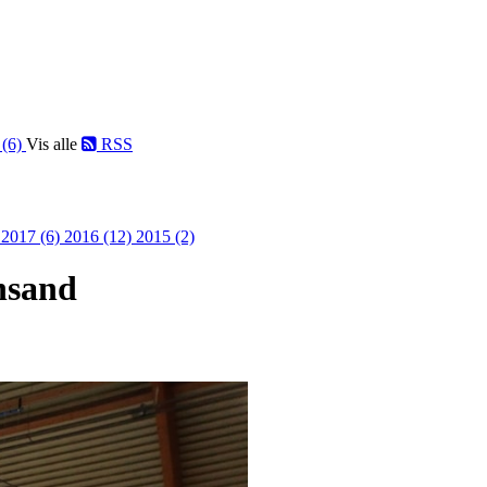
 (6)
Vis alle
RSS
)
2017 (6)
2016 (12)
2015 (2)
ansand