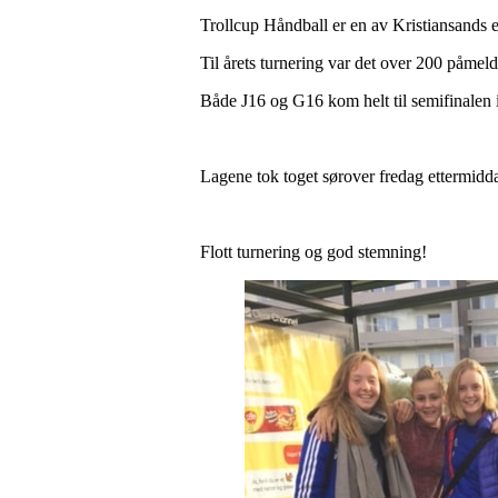
Trollcup Håndball er en av Kristiansands el
Til årets turnering var det over 200 påmel
Både J16 og G16 kom helt til semifinalen i 
Lagene tok toget sørover fredag ettermidd
Flott turnering og god stemning!