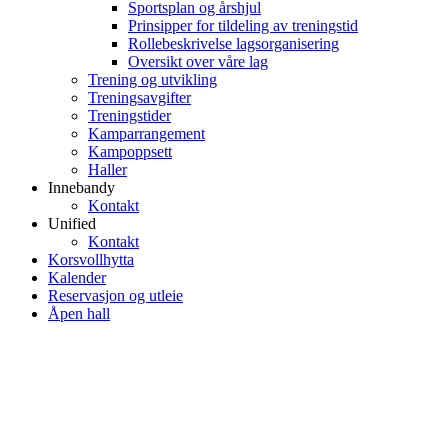
Sportsplan og årshjul
Prinsipper for tildeling av treningstid
Rollebeskrivelse lagsorganisering
Oversikt over våre lag
Trening og utvikling
Treningsavgifter
Treningstider
Kamparrangement
Kampoppsett
Haller
Innebandy
Kontakt
Unified
Kontakt
Korsvollhytta
Kalender
Reservasjon og utleie
Åpen hall