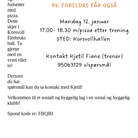
fortsetter
med
pizza.
Dette
skjer i
Korsvoll
Flerbruks
hall. Ta
gjerne
med en
venn eller
to!
Dersom
du har
spørsmål kan du ta kontakt med Kjetil!
Velkommen til et sosialt og hyggelig lag i en sosial og hyggelig
klubb!
Spond kode er: FBQBI