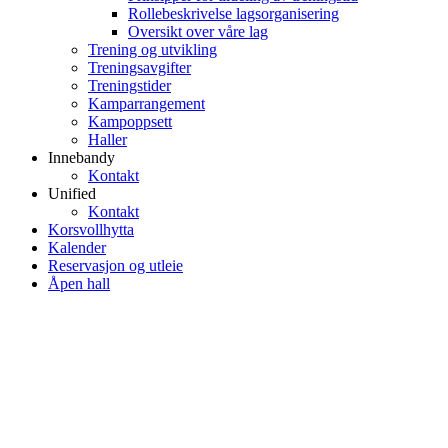
Rollebeskrivelse lagsorganisering
Oversikt over våre lag
Trening og utvikling
Treningsavgifter
Treningstider
Kamparrangement
Kampoppsett
Haller
Innebandy
Kontakt
Unified
Kontakt
Korsvollhytta
Kalender
Reservasjon og utleie
Åpen hall