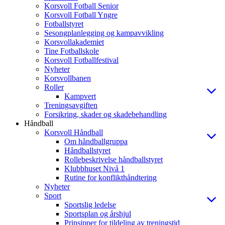
Korsvoll Fotball Senior
Korsvoll Fotball Yngre
Fotballstyret
Sesongplanlegging og kampavvikling
Korsvollakademiet
Tine Fotballskole
Korsvoll Fotballfestival
Nyheter
Korsvollbanen
Roller
Kampvert
Treningsavgiften
Forsikring, skader og skadebehandling
Håndball
Korsvoll Håndball
Om håndballgruppa
Håndballstyret
Rollebeskrivelse håndballstyret
Klubbhuset Nivå 1
Rutine for konflikthåndtering
Nyheter
Sport
Sportslig ledelse
Sportsplan og årshjul
Prinsipper for tildeling av treningstid