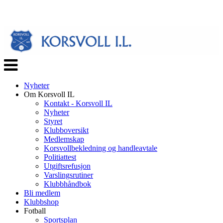
Veksle
navigasjon
Nyheter
Om Korsvoll IL
Kontakt - Korsvoll IL
Nyheter
Styret
Klubboversikt
Medlemskap
Korsvollbekledning og handleavtale
Politiattest
Utgiftsrefusjon
Varslingsrutiner
Klubbhåndbok
Bli medlem
Klubbshop
Fotball
Sportsplan