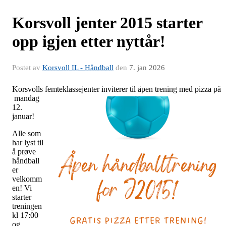
Korsvoll jenter 2015 starter
opp igjen etter nyttår!
Postet av
Korsvoll IL - Håndball
den
7. jan 2026
Korsvolls femteklassejenter inviterer til åpen trening med pizza på
mandag
12.
januar!
Alle som
har lyst til
å prøve
håndball
er
velkomm
en! Vi
starter
treningen
kl 17:00
og