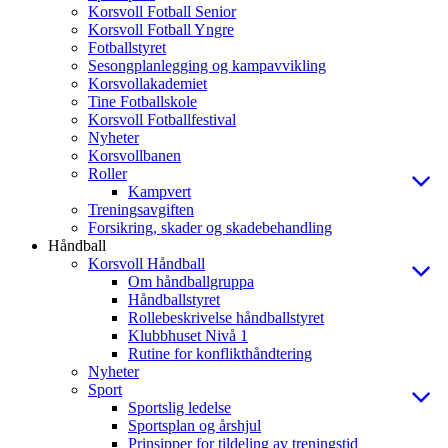
Korsvoll Fotball Senior
Korsvoll Fotball Yngre
Fotballstyret
Sesongplanlegging og kampavvikling
Korsvollakademiet
Tine Fotballskole
Korsvoll Fotballfestival
Nyheter
Korsvollbanen
Roller
Kampvert
Treningsavgiften
Forsikring, skader og skadebehandling
Håndball
Korsvoll Håndball
Om håndballgruppa
Håndballstyret
Rollebeskrivelse håndballstyret
Klubbhuset Nivå 1
Rutine for konflikthåndtering
Nyheter
Sport
Sportslig ledelse
Sportsplan og årshjul
Prinsipper for tildeling av treningstid