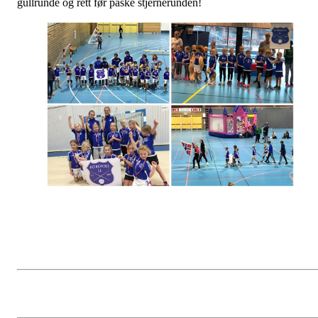
gullrunde og rett før påske stjernerunden!