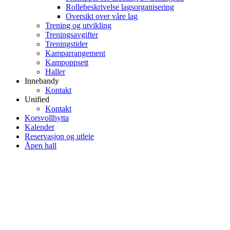
Rollebeskrivelse lagsorganisering
Oversikt over våre lag
Trening og utvikling
Treningsavgifter
Treningstider
Kamparrangement
Kampoppsett
Haller
Innebandy
Kontakt
Unified
Kontakt
Korsvollhytta
Kalender
Reservasjon og utleie
Åpen hall