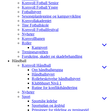
Korsvoll Fotball Senior
Korsvoll Fotball Yngre
Fotballstyret
Sesongplanlegging og kampavvikling
Korsvollakademiet
Tine Fotballskole
Korsvoll Fotballfestival
Nyheter
Korsvollbanen
Roller
Kampvert
Treningsavgiften
Forsikring, skader og skadebehandling
Håndball
Korsvoll Håndball
Om håndballgruppa
Håndballstyret
Rollebeskrivelse håndballstyret
Klubbhuset Nivå 1
Rutine for konflikthåndtering
Nyheter
Sport
Sportslig ledelse
Sportsplan og årshjul
Prinsipper for tildeling av treningstid