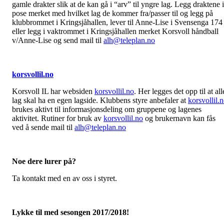
gamle drakter slik at de kan gå i “arv” til yngre lag. Legg draktene i
pose merket med hvilket lag de kommer fra/passer til og legg på
klubbrommet i Kringsjåhallen, lever til Anne-Lise i Svensenga 174
eller legg i vaktrommet i Kringsjåhallen merket Korsvoll håndball
v/Anne-Lise og send mail til
alh@teleplan.no
korsvollil.no
Korsvoll IL har websiden
korsvollil.no
. Her legges det opp til at all
lag skal ha en egen lagside. Klubbens styre anbefaler at
korsvollil.
brukes aktivt til informasjonsdeling om gruppene og lagenes
aktivitet. Rutiner for bruk av
korsvollil.no
og brukernavn kan fås
ved å sende mail til
alh@teleplan.no
N
oe dere lurer på?
Ta kontakt med en av oss i styret.
Lykke til med sesongen 2017/2018!