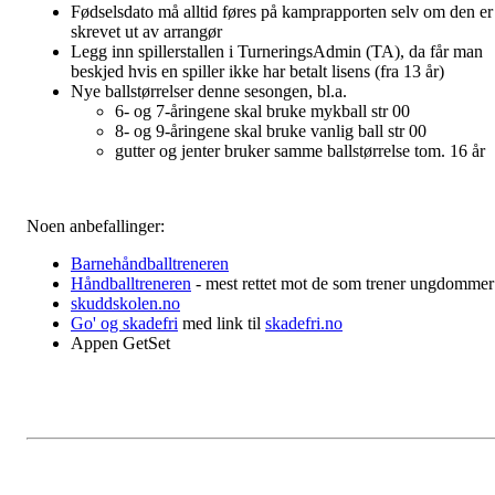
Fødselsdato må alltid føres på kamprapporten selv om den er
skrevet ut av arrangør
Legg inn spillerstallen i TurneringsAdmin (TA), da får man
beskjed hvis en spiller ikke har betalt lisens (fra 13 år)
Nye ballstørrelser denne sesongen, bl.a.
6- og 7-åringene skal bruke mykball str 00
8- og 9-åringene skal bruke vanlig ball str 00
gutter og jenter bruker samme ballstørrelse tom. 16 år
Noen anbefallinger:
Barnehåndballtreneren
Håndballtreneren
- mest rettet mot de som trener ungdommer
skuddskolen.no
Go' og skadefri
med link til
skadefri.no
Appen GetSet