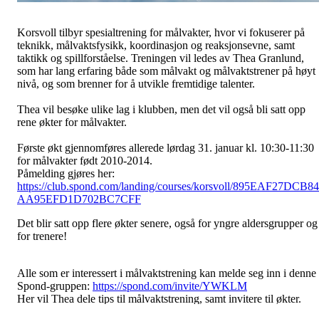
Korsvoll tilbyr spesialtrening for målvakter, hvor vi fokuserer på
teknikk, målvaktsfysikk, koordinasjon og reaksjonsevne, samt
taktikk og spillforståelse. Treningen vil ledes av Thea Granlund,
som har lang erfaring både som målvakt og målvaktstrener på høyt
nivå, og som brenner for å utvikle fremtidige talenter.
Thea vil besøke ulike lag i klubben, men det vil også bli satt opp
rene økter for målvakter.
Første økt gjennomføres allerede lørdag 31. januar kl. 10:30-11:30
for målvakter født 2010-2014.
Påmelding gjøres her:
https://club.spond.com/landing/courses/korsvoll/895EAF27DCB8
AA95EFD1D702BC7CFF
Det blir satt opp flere økter senere, også for yngre aldersgrupper og
for trenere!
Alle som er interessert i målvaktstrening kan melde seg inn i denne
Spond-gruppen:
https://spond.com/invite/YWKLM
Her vil Thea dele tips til målvaktstrening, samt invitere til økter.