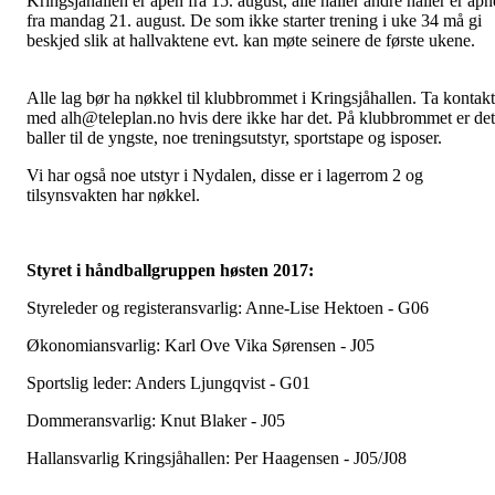
Kringsjåhallen er åpen fra 15. august, alle haller andre haller er åpn
fra mandag 21. august. De som ikke starter trening i uke 34 må gi
beskjed slik at hallvaktene evt. kan møte seinere de første ukene.
Alle lag bør ha nøkkel til klubbrommet i Kringsjåhallen. Ta kontakt
med alh@teleplan.no hvis dere ikke har det. På klubbrommet er det
baller til de yngste, noe treningsutstyr, sportstape og isposer.
Vi har også noe utstyr i Nydalen, disse er i lagerrom 2 og
tilsynsvakten har nøkkel.
Styret i håndballgruppen høsten 2017:
Styreleder og registeransvarlig: Anne-Lise Hektoen - G06
Økonomiansvarlig: Karl Ove Vika Sørensen - J05
Sportslig leder: Anders Ljungqvist - G01
Dommeransvarlig: Knut Blaker - J05
Hallansvarlig Kringsjåhallen: Per Haagensen - J05/J08