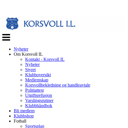
Veksle
navigasjon
Nyheter
Om Korsvoll IL
Kontakt - Korsvoll IL
Nyheter
Styret
Klubboversikt
Medlemskap
Korsvollbekledning og handleavtale
Politiattest
Utgiftsrefusjon
Varslingsrutiner
Klubbhåndbok
Bli medlem
Klubbshop
Fotball
Sportsplan