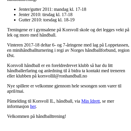
Jenter/gutter 2011: mandag kl. 17-18
Jenter 2010: tirsdag kl. 17-18
Gutter 2010: torsdag kl. 18-19
Treningene er i gymsalene på Korsvoll skole og det legges vekt på
lek og moro med håndball.
Vinteren 2017-18 deltar 6- og 7-åringene med lag på Loppetassen,
en minihåndballturnering i regi av Norges håndballforbund, region
Øst.
Korsvoll håndball er en foreldredrevet klubb så har du litt
håndballerfaring og anledning til å bidra ta kontakt med treneren
eller klubben på korsvollil@ronhandball.no
Nye spillere er velkomne gjennom hele sesongen som varer til
april/mai.
Påmelding til Korsvoll IL, håndball, via
Min Idrett
, se mer
informasjon
her
.
Velkommen på håndballtrening!