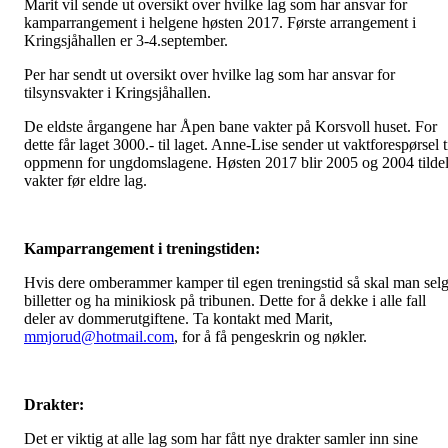
Marit vil sende ut oversikt over hvilke lag som har ansvar for
kamparrangement i helgene høsten 2017. Første arrangement i
Kringsjåhallen er 3-4.september.
Per har sendt ut oversikt over hvilke lag som har ansvar for
tilsynsvakter i Kringsjåhallen.
De eldste årgangene har Åpen bane vakter på Korsvoll huset. For
dette får laget 3000.- til laget. Anne-Lise sender ut vaktforespørsel t
oppmenn for ungdomslagene. Høsten 2017 blir 2005 og 2004 tildel
vakter før eldre lag.
Kamparrangement i treningstiden:
Hvis dere omberammer kamper til egen treningstid så skal man sel
billetter og ha minikiosk på tribunen. Dette for å dekke i alle fall
deler av dommerutgiftene. Ta kontakt med Marit,
mmjorud@hotmail.com
, for å få pengeskrin og nøkler.
Drakter:
Det er viktig at alle lag som har fått nye drakter samler inn sine