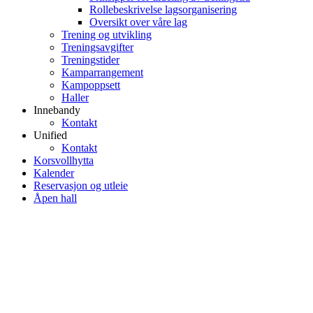
Rollebeskrivelse lagsorganisering
Oversikt over våre lag
Trening og utvikling
Treningsavgifter
Treningstider
Kamparrangement
Kampoppsett
Haller
Innebandy
Kontakt
Unified
Kontakt
Korsvollhytta
Kalender
Reservasjon og utleie
Åpen hall