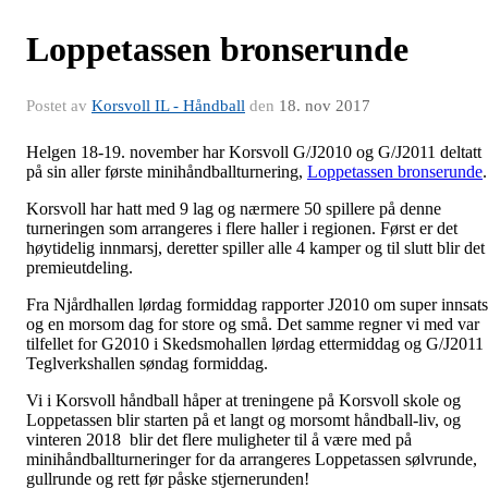
Loppetassen bronserunde
Postet av
Korsvoll IL - Håndball
den
18. nov 2017
Helgen 18-19. november har Korsvoll G/J2010 og G/J2011 deltatt
på sin aller første minihåndballturnering,
Loppetassen bronserunde
Korsvoll har hatt med 9 lag og nærmere 50 spillere på denne
turneringen som arrangeres i flere haller i regionen. Først er det
høytidelig innmarsj, deretter spiller alle 4 kamper og til slutt blir det
premieutdeling.
Fra Njårdhallen lørdag formiddag rapporter J2010 om super innsats
og en morsom dag for store og små. Det samme regner vi med var
tilfellet for G2010 i Skedsmohallen lørdag ettermiddag og G/J2011 
Teglverkshallen søndag formiddag.
Vi i Korsvoll håndball håper at treningene på Korsvoll skole og
Loppetassen blir starten på et langt og morsomt håndball-liv, og
vinteren 2018 blir det flere muligheter til å være med på
minihåndballturneringer for da arrangeres Loppetassen sølvrunde,
gullrunde og rett før påske stjernerunden!