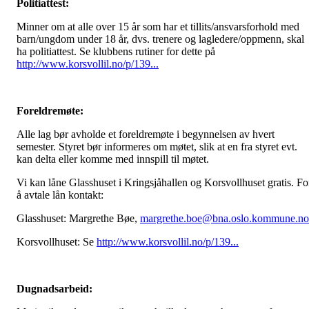
Politiattest:
Minner om at alle over 15 år som har et tillits/ansvarsforhold med
barn/ungdom under 18 år, dvs. trenere og lagledere/oppmenn, skal
ha politiattest. Se klubbens rutiner for dette på
http://www.korsvollil.no/p/139...
Foreldremøte:
Alle lag bør avholde et foreldremøte i begynnelsen av hvert
semester. Styret bør informeres om møtet, slik at en fra styret evt.
kan delta eller komme med innspill til møtet.
Vi kan låne Glasshuset i Kringsjåhallen og Korsvollhuset gratis. Fo
å avtale lån kontakt:
Glasshuset: Margrethe Bøe,
margrethe.boe@bna.oslo.
kommune.no
Korsvollhuset: Se
http://www.korsvollil.no/p/139...
Dugnadsarbeid: