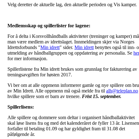
Velg deretter de aktuelle lag, den aktuelle perioden og Vis kamper.
Medlemsskap og spillerlister for lagene:
For å delta i Korsvollhåndballs aktiviteter (treninger og kamper) må
man være medlem av idrettslaget. Innmeldingen skjer via Norges
Idrettsforbunds "
Min idrett
" sider.
Min idrett
benyttes også til inn- 
utmelding av håndballgruppen og oppdatering av personalia. Se
he
for mer informasjon.
Spillerlistene fra Min idrett brukes som grunnlag for fakturering av
treningsavgiften for høsten 2017.
Vi ber om at alle oppmenn informerer gamle og nye spillere om br
av Min Idrett. Alle oppmenn må også melde fra til
alh@teleplan.no
hvilke spillere som er barn av trenere.
Frist 15. september.
Spillerlisens:
Alle spillere og dommere som deltar i organisert håndballaktivitet
skal løse lisens fra og med det kalenderåret de fyller 13 år. Lisensen
forfaller til betaling 01.09 og har gyldighet fram til 31.08 det
påfølgende år.