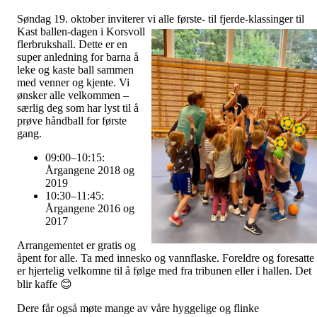
Søndag 19. oktober inviterer vi alle første- til fjerde-klassinger til
Kast ballen-dag
en i Korsvoll
flerbrukshall. Dette er en
super anledning for barna å
leke og kaste ball sammen
med venner og kjente. Vi
ønsker alle velkommen –
særlig deg som har lyst til å
prøve håndball for første
gang.
09:00–10:15:
Årgangene 2018 og
2019
10:30–11:45:
Årgangene 2016 og
2017
Arrangementet er gratis og
åpent for alle. Ta med innesko og vannflaske. Foreldre og foresatte
er hjertelig velkomne til å følge med fra tribunen eller i hallen. Det
blir kaffe 😊
Dere får også møte mange av våre hyggelige og flinke