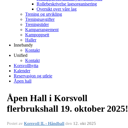
Rollebeskrivelse lagsorganisering
Oversikt over våre lag
Trening og utvikling
Treningsavgifter
Treningstider
Kamparrangement
Kampoppsett
Haller
Innebandy
Kontakt
Unified
Kontakt
Korsvollhytta
Kalender
Reservasjon og utleie
Åpen hall
Åpen Hall i Korsvoll
flerbrukshall 19. oktober 2025
Postet av
Korsvoll IL - Håndball
den
12. okt 2025