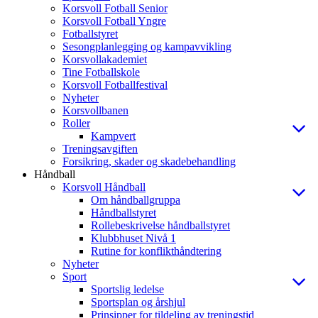
Korsvoll Fotball Senior
Korsvoll Fotball Yngre
Fotballstyret
Sesongplanlegging og kampavvikling
Korsvollakademiet
Tine Fotballskole
Korsvoll Fotballfestival
Nyheter
Korsvollbanen
Roller
Kampvert
Treningsavgiften
Forsikring, skader og skadebehandling
Håndball
Korsvoll Håndball
Om håndballgruppa
Håndballstyret
Rollebeskrivelse håndballstyret
Klubbhuset Nivå 1
Rutine for konflikthåndtering
Nyheter
Sport
Sportslig ledelse
Sportsplan og årshjul
Prinsipper for tildeling av treningstid