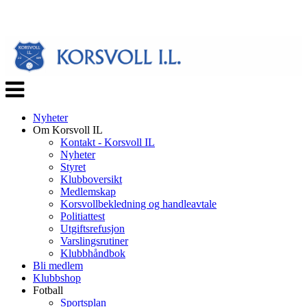
Veksle
navigasjon
Nyheter
Om Korsvoll IL
Kontakt - Korsvoll IL
Nyheter
Styret
Klubboversikt
Medlemskap
Korsvollbekledning og handleavtale
Politiattest
Utgiftsrefusjon
Varslingsrutiner
Klubbhåndbok
Bli medlem
Klubbshop
Fotball
Sportsplan