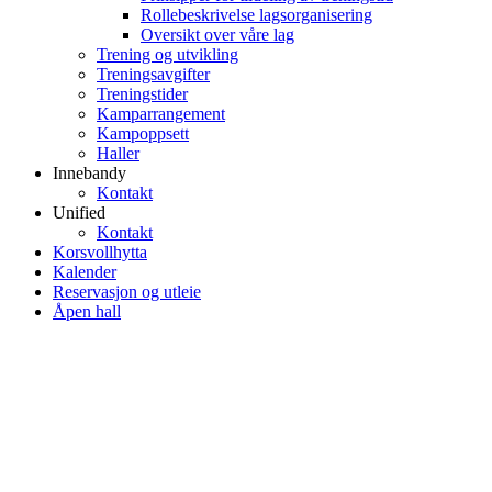
Rollebeskrivelse lagsorganisering
Oversikt over våre lag
Trening og utvikling
Treningsavgifter
Treningstider
Kamparrangement
Kampoppsett
Haller
Innebandy
Kontakt
Unified
Kontakt
Korsvollhytta
Kalender
Reservasjon og utleie
Åpen hall