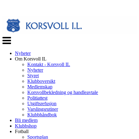
Veksle
navigasjon
Nyheter
Om Korsvoll IL
Kontakt - Korsvoll IL
Nyheter
Styret
Klubboversikt
Medlemskap
Korsvollbekledning og handleavtale
Politiattest
Utgiftsrefusjon
Varslingsrutiner
Klubbhåndbok
Bli medlem
Klubbshop
Fotball
Sportsplan