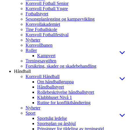
Korsvoll Fotball Senior
Korsvoll Fotball Yngre
Fotballstyret
Sesongplanlegging og kampavvikling
Korsvollakademiet
Tine Fotballskole
Korsvoll Fotballfestival
Nyheter
Korsvollbanen
Roller
Kampvert
Treningsavgiften
Forsikring, skader og skadebehandling
Håndball
Korsvoll Håndball
Om håndballgruppa
Håndballstyret
Rollebeskrivelse håndballstyret
Klubbhuset Nivå 1
Rutine for konflikthåndtering
Nyheter
Sport
Sportslig ledelse
Sportsplan og årshjul
Prinsipper for tildeling av treningstid