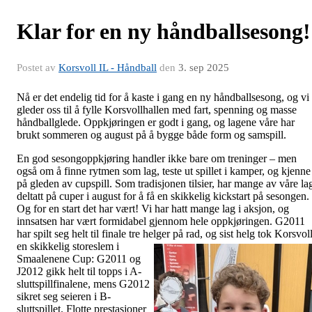
Klar for en ny håndballsesong!
Postet av
Korsvoll IL - Håndball
den
3. sep 2025
Nå er det endelig tid for å kaste i gang en ny håndballsesong, og vi
gleder oss til å fylle Korsvollhallen med fart, spenning og masse
håndballglede. Oppkjøringen er godt i gang, og lagene våre har
brukt sommeren og august på å bygge både form og samspill.
En god sesongoppkjøring handler ikke bare om treninger – men
også om å finne rytmen som lag, teste ut spillet i kamper, og kjenne
på gleden av cupspill. Som tradisjonen tilsier, har mange av våre la
deltatt på cuper i august for å få en skikkelig kickstart på sesongen.
Og for en start det har vært! Vi har hatt mange lag i aksjon, og
innsatsen har vært formidabel gjennom hele oppkjøringen. G2011
har spilt seg helt til finale tre helger på rad, og sist helg tok Korsvol
en skikkelig sto
reslem i
Smaalenene Cup: G2011 og
J2012 gikk helt til topps i A-
sluttspillfinalene, mens G2012
sikret seg seieren i B-
sluttspillet. Flotte prestasjoner