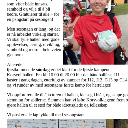
som viser både innsats,
samhold og vilje til å bli
bedre. Gratulerer til alle – for
en pangstart på sesongen!
Men sesongen er lang, og det
er nå arbeidet virkelig starter.
Vi skal fylle hallen med gode
opplevelser, læring, utvikling,
samhold og moro – hele veien
gjennom.
Allerede
førstkommende
søndag
er det klart for de første kampene i
Korsvollhallen. Fra kl. 10.00 til 20.00 blir det håndballfest: J11
kaster i gang dagen, etterfulgt av kamper for J12, J13, G13 og G14
og vi runder av med sesongens første kamp for herrelaget!
Vi oppfordrer alle til å ta turen til hallen, kle seg i blått, og skape g
stemning for spillerne. Sammen kan vi løfte Korsvoll-lagene frem 
gjøre hallen til et sted for både idrettsglede og fellesskap.
Vi ønsker alle lag lykke til med sesongstart.