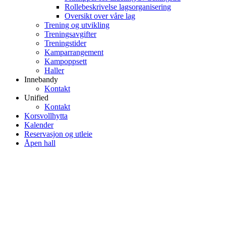
Rollebeskrivelse lagsorganisering
Oversikt over våre lag
Trening og utvikling
Treningsavgifter
Treningstider
Kamparrangement
Kampoppsett
Haller
Innebandy
Kontakt
Unified
Kontakt
Korsvollhytta
Kalender
Reservasjon og utleie
Åpen hall