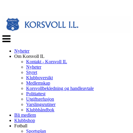
Veksle
navigasjon
Nyheter
Om Korsvoll IL
Kontakt - Korsvoll IL
Nyheter
Styret
Klubboversikt
Medlemskap
Korsvollbekledning og handleavtale
Politiattest
Utgiftsrefusjon
Varslingsrutiner
Klubbhåndbok
Bli medlem
Klubbshop
Fotball
Sportsplan