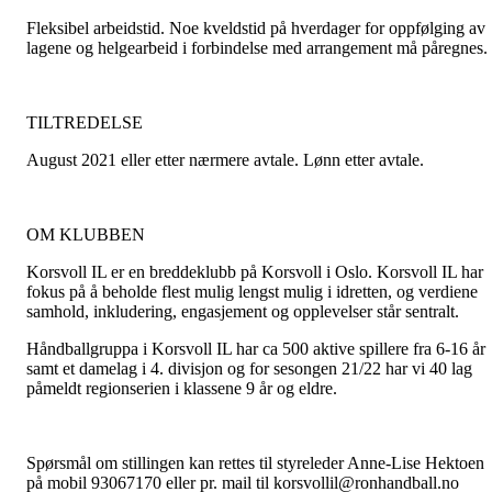
Fleksibel arbeidstid. Noe kveldstid på hverdager for oppfølging av
lagene og helgearbeid i forbindelse med arrangement må påregnes.
TILTREDELSE
August 2021 eller etter nærmere avtale. Lønn etter avtale.
OM KLUBBEN
Korsvoll IL er en breddeklubb på Korsvoll i Oslo. Korsvoll IL har
fokus på å beholde flest mulig lengst mulig i idretten, og verdiene
samhold, inkludering, engasjement og opplevelser står sentralt.
Håndballgruppa i Korsvoll IL har ca 500 aktive spillere fra 6-16 år
samt et damelag i 4. divisjon og for sesongen 21/22 har vi 40 lag
påmeldt regionserien i klassene 9 år og eldre.
Spørsmål om stillingen kan rettes til styreleder Anne-Lise Hektoen
på mobil 93067170 eller pr. mail til korsvollil@ronhandball.no