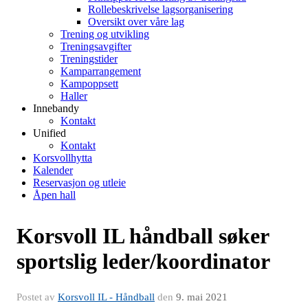
Rollebeskrivelse lagsorganisering
Oversikt over våre lag
Trening og utvikling
Treningsavgifter
Treningstider
Kamparrangement
Kampoppsett
Haller
Innebandy
Kontakt
Unified
Kontakt
Korsvollhytta
Kalender
Reservasjon og utleie
Åpen hall
Korsvoll IL håndball søker
sportslig leder/koordinator
Postet av
Korsvoll IL - Håndball
den
9. mai 2021