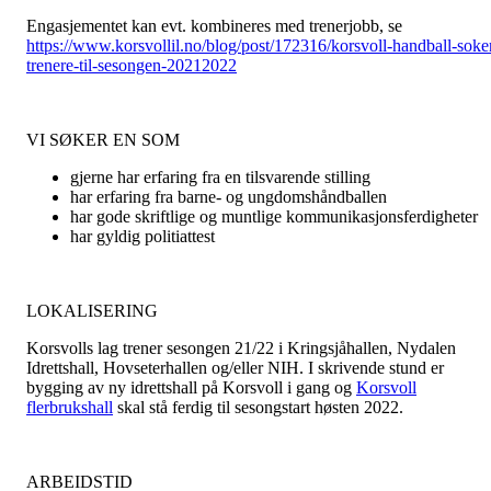
Engasjementet kan evt. kombineres med trenerjobb, se
https://www.korsvollil.no/blog/post/172316/korsvoll-handball-soke
trenere-til-sesongen-20212022
VI SØKER EN SOM
gjerne har erfaring fra en tilsvarende stilling
har erfaring fra barne- og ungdomshåndballen
har gode skriftlige og muntlige kommunikasjonsferdigheter
har gyldig politiattest
LOKALISERING
Korsvolls lag trener sesongen 21/22 i Kringsjåhallen, Nydalen
Idrettshall, Hovseterhallen og/eller NIH. I skrivende stund er
bygging av ny idrettshall på Korsvoll i gang og
Korsvoll
flerbrukshall
skal stå ferdig til sesongstart høsten 2022.
ARBEIDSTID