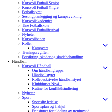
Korsvoll Fotball Senior
Korsvoll Fotball Yngre
Fotballstyret
Sesongplanlegging og kampavvikling
Korsvollakademiet
Tine Fotballskole
Korsvoll Fotballfestival
Nyheter
Korsvollbanen
Roller
Kampvert
Treningsavgiften
Forsikring, skader og skadebehandling
Håndball
Korsvoll Håndball
Om håndballgruppa
Håndballstyret
Rollebeskrivelse håndballstyret
Klubbhuset Nivå 1
Rutine for konflikthåndtering
Nyheter
Sport
Sportslig ledelse
Sportsplan og årshjul
Prinsipper for tildeling av treningstid