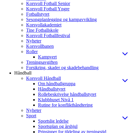
Korsvoll Fotball Senior
Korsvoll Fotball Yngre
Fotballstyret
Sesongplanlegging og kampavvikling
Korsvollakademiet
Tine Fotballskole
Korsvoll Fotballfestival
Nyheter
Korsvollbanen
Roller
Kampvert
Treningsavgiften
Forsikring, skader og skadebehandling
Håndball
Korsvoll Håndball
Om håndballgruppa
Håndballstyret
Rollebeskrivelse håndballstyret
Klubbhuset Nivå 1
Rutine for konflikthåndtering
Nyheter
Sport
Sportslig ledelse
Sportsplan og årshjul
Prinsipper for tildeling av treningstid