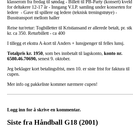
klasserom fra fredag til søndag - Billett til PB-Party (konsert) kveld
for deltakere 12-17 år - Inngang V.I.P. samling under konserten for
ledere - Gave til spillere og ledere (teknisk treningstrøye) -
Busstransport mellom haller
Reise tur/retur: Togbilletter til Kristiansand er allerede betalt, pr. stk
kr. ca 350. Returbillett - ca 400
I tillegg et ekstra A-kort til Anders + lunsjpenger til felles lunsj.
Totalpris kr. 1950
, som bes innbetalt til lagskonto,
konto nr.
6580.46.70690
,
senest 9. oktober.
Jeg beklager kort betalingsfrist, men 10. er siste frist for faktura til
cupen.
Mer info og pakkeliste kommer nærmere cupen!
Logg inn for å skrive en kommentar.
Siste fra Håndball G18 (2001)