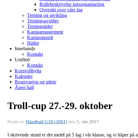
Rollebeskrivelse lagsorganisering
Oversikt over våre lag
Trening og utvikling
Treningsavgifter
Treningstider
Kamparrangement
Kampoppsett
Haller
Innebandy
Kontakt
Unified
Kontakt
Korsvollhytta
Kalender
Reservasjon og utleie
Åpen hall
Troll-cup 27.-29. oktober
Postet av
Håndball G18 (2001)
den
5. okt 2017
I skrivende stund er det meldt på 5 lag i vår klasse, og vi håper på a