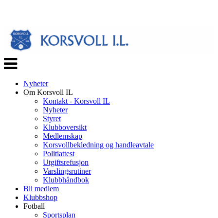
Veksle
navigasjon
Nyheter
Om Korsvoll IL
Kontakt - Korsvoll IL
Nyheter
Styret
Klubboversikt
Medlemskap
Korsvollbekledning og handleavtale
Politiattest
Utgiftsrefusjon
Varslingsrutiner
Klubbhåndbok
Bli medlem
Klubbshop
Fotball
Sportsplan