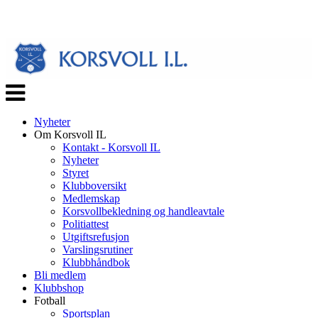
Veksle
navigasjon
Nyheter
Om Korsvoll IL
Kontakt - Korsvoll IL
Nyheter
Styret
Klubboversikt
Medlemskap
Korsvollbekledning og handleavtale
Politiattest
Utgiftsrefusjon
Varslingsrutiner
Klubbhåndbok
Bli medlem
Klubbshop
Fotball
Sportsplan