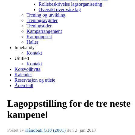
Rollebeskrivelse lagsorganisering
Oversikt over våre lag
Trening og utvikling
Treningsavgifter
Treningstider
Kamparrangement
Kampoppsett
Haller
Innebandy
Kontakt
Unified
Kontakt
Korsvollhytta
Kalender
Reservasjon og utleie
Åpen hall
Lagoppstilling for de tre neste
kampene!
Postet av
Håndball G18 (2001)
den
3. jan 2017