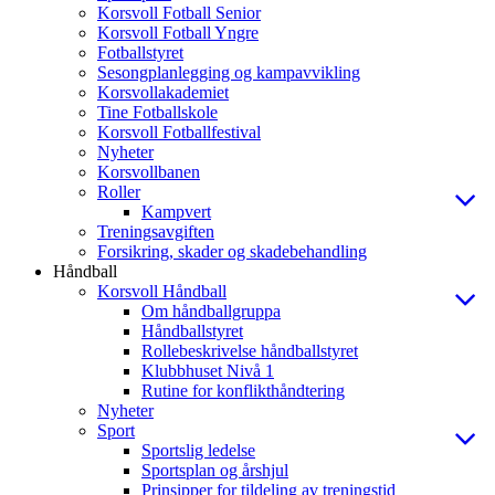
Korsvoll Fotball Senior
Korsvoll Fotball Yngre
Fotballstyret
Sesongplanlegging og kampavvikling
Korsvollakademiet
Tine Fotballskole
Korsvoll Fotballfestival
Nyheter
Korsvollbanen
Roller
Kampvert
Treningsavgiften
Forsikring, skader og skadebehandling
Håndball
Korsvoll Håndball
Om håndballgruppa
Håndballstyret
Rollebeskrivelse håndballstyret
Klubbhuset Nivå 1
Rutine for konflikthåndtering
Nyheter
Sport
Sportslig ledelse
Sportsplan og årshjul
Prinsipper for tildeling av treningstid