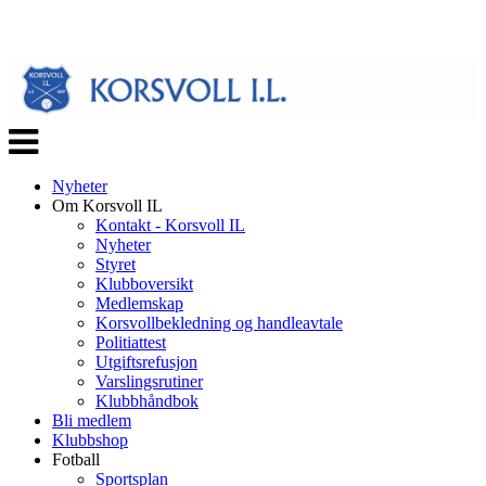
Veksle
navigasjon
Nyheter
Om Korsvoll IL
Kontakt - Korsvoll IL
Nyheter
Styret
Klubboversikt
Medlemskap
Korsvollbekledning og handleavtale
Politiattest
Utgiftsrefusjon
Varslingsrutiner
Klubbhåndbok
Bli medlem
Klubbshop
Fotball
Sportsplan