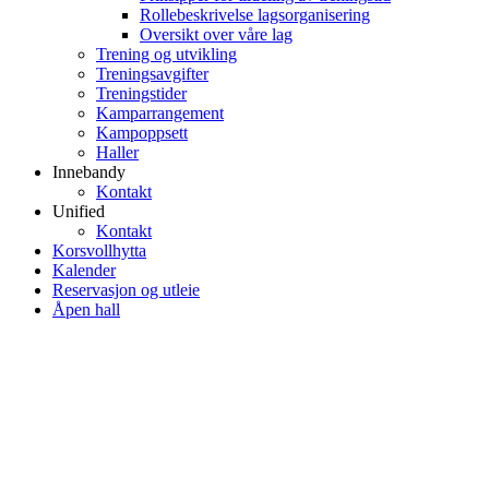
Rollebeskrivelse lagsorganisering
Oversikt over våre lag
Trening og utvikling
Treningsavgifter
Treningstider
Kamparrangement
Kampoppsett
Haller
Innebandy
Kontakt
Unified
Kontakt
Korsvollhytta
Kalender
Reservasjon og utleie
Åpen hall