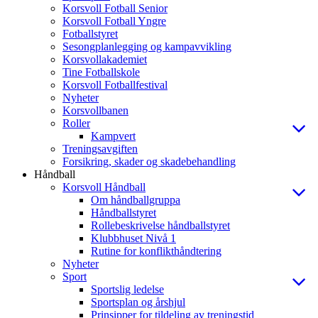
Korsvoll Fotball Senior
Korsvoll Fotball Yngre
Fotballstyret
Sesongplanlegging og kampavvikling
Korsvollakademiet
Tine Fotballskole
Korsvoll Fotballfestival
Nyheter
Korsvollbanen
Roller
Kampvert
Treningsavgiften
Forsikring, skader og skadebehandling
Håndball
Korsvoll Håndball
Om håndballgruppa
Håndballstyret
Rollebeskrivelse håndballstyret
Klubbhuset Nivå 1
Rutine for konflikthåndtering
Nyheter
Sport
Sportslig ledelse
Sportsplan og årshjul
Prinsipper for tildeling av treningstid