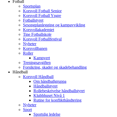
Fotball
Sportsplan
Korsvoll Fotball Senior
Korsvoll Fotball Yngre
Fotballstyret
Sesongplanlegging og kampavvikling
Korsvollakademiet
Tine Fotballskole
Korsvoll Fotballfestival
Nyheter
Korsvollbanen
Roller
Kampvert
Treningsavgiften
Forsikring, skader og skadebehandling
Håndball
Korsvoll Håndball
Om håndballgruppa
Håndballstyret
Rollebeskrivelse håndballstyret
Klubbhuset Nivå 1
Rutine for konflikthåndtering
Nyheter
Sport
Sportslig ledelse