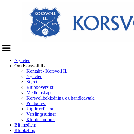
Veksle
navigasjon
Nyheter
Om Korsvoll IL
Kontakt - Korsvoll IL
Nyheter
Styret
Klubboversikt
Medlemskap
Korsvollbekledning og handleavtale
Politiattest
Utgiftsrefusjon
Varslingsrutiner
Klubbhåndbok
Bli medlem
Klubbshop