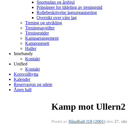
Sportsplan og årshjul
Prinsipper for tildeling av treningstid
Rollebeskrivelse lagsorganisering
Oversikt over våre lag
Trening og utvikling
Treningsavgifter
Treningstider
Kamparrangement
Kampoppsett
Haller
Innebandy
Kontakt
Unified
Kontakt
Korsvollhytta
Kalender
Reservasjon og utleie
Åpen hall
Kamp mot Ullern2 
Postet av
Håndball J18 (2001)
den
27. okt