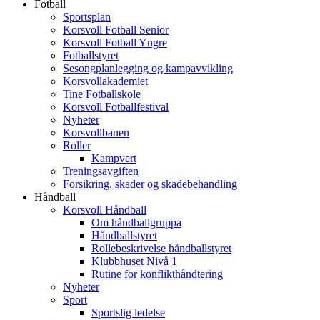
Fotball
Sportsplan
Korsvoll Fotball Senior
Korsvoll Fotball Yngre
Fotballstyret
Sesongplanlegging og kampavvikling
Korsvollakademiet
Tine Fotballskole
Korsvoll Fotballfestival
Nyheter
Korsvollbanen
Roller
Kampvert
Treningsavgiften
Forsikring, skader og skadebehandling
Håndball
Korsvoll Håndball
Om håndballgruppa
Håndballstyret
Rollebeskrivelse håndballstyret
Klubbhuset Nivå 1
Rutine for konflikthåndtering
Nyheter
Sport
Sportslig ledelse