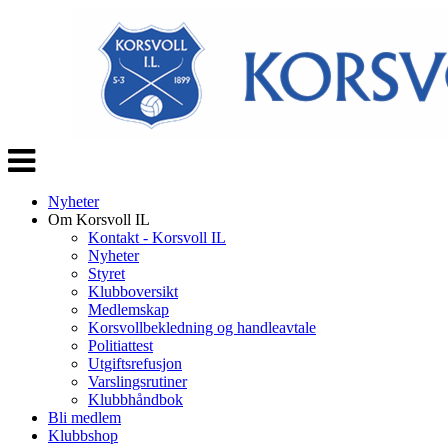
Veksle
navigasjon
Nyheter
Om Korsvoll IL
Kontakt - Korsvoll IL
Nyheter
Styret
Klubboversikt
Medlemskap
Korsvollbekledning og handleavtale
Politiattest
Utgiftsrefusjon
Varslingsrutiner
Klubbhåndbok
Bli medlem
Klubbshop