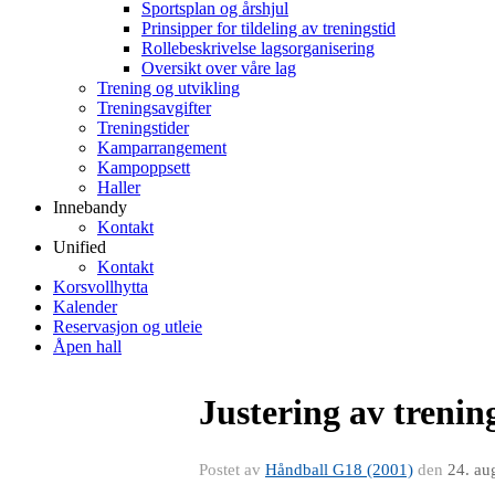
Sportsplan og årshjul
Prinsipper for tildeling av treningstid
Rollebeskrivelse lagsorganisering
Oversikt over våre lag
Trening og utvikling
Treningsavgifter
Treningstider
Kamparrangement
Kampoppsett
Haller
Innebandy
Kontakt
Unified
Kontakt
Korsvollhytta
Kalender
Reservasjon og utleie
Åpen hall
Justering av trenin
Postet av
Håndball G18 (2001)
den
24. au