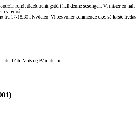
 kontroll) rundt tildelt treningstid i hall denne sesongen. Vi mister en h
sen vi er nå.
g fra 17-18.30 i Nydalen. Vi begynner kommende uke, så første fredags
er, der både Mats og Bård deltar.
001)