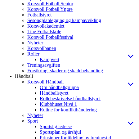
Korsvoll Fotball Senior
Korsvoll Fotball Yngre
Fotballstyret
Sesongplanlegging og kampavvikling
Korsvollakademiet
Tine Fotballskole
Korsvoll Fotballfestival
Nyheter
Korsvollbanen
Roller
Kampvert
Treningsavgiften
Forsikring, skader og skadebehandling
Håndball
Korsvoll Håndball
Om håndballgruppa
Håndballstyret
Rollebeskrivelse håndballstyret
Klubbhuset Nivå 1
Rutine for konflikthåndtering
Nyheter
Sport
Sportslig ledelse
Sportsplan og årshjul
Prinsipper for tildeling av treningstid