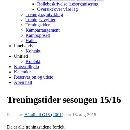
Rollebeskrivelse lagsorganisering
Oversikt over våre lag
Trening og utvikling
Treningsavgifter
Treningstider
Kamparrangement
Kampoppsett
Haller
Innebandy
Kontakt
Unified
Kontakt
Korsvollhytta
Kalender
Reservasjon og utleie
Åpen hall
Treningstider sesongen 15/16
Postet av
Håndball G18 (2001)
den
13. aug 2015
Da er alle treningstidene fordelt.