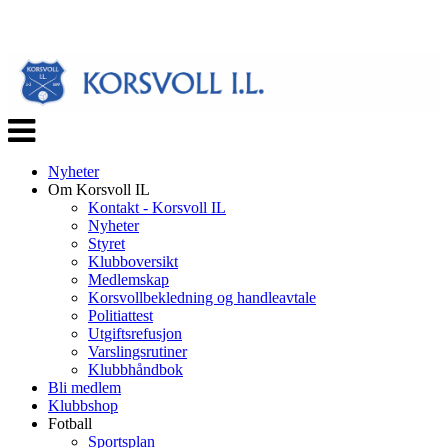
Veksle
navigasjon
Nyheter
Om Korsvoll IL
Kontakt - Korsvoll IL
Nyheter
Styret
Klubboversikt
Medlemskap
Korsvollbekledning og handleavtale
Politiattest
Utgiftsrefusjon
Varslingsrutiner
Klubbhåndbok
Bli medlem
Klubbshop
Fotball
Sportsplan