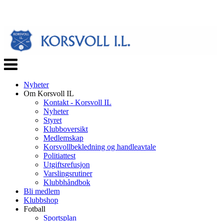
Veksle
navigasjon
Nyheter
Om Korsvoll IL
Kontakt - Korsvoll IL
Nyheter
Styret
Klubboversikt
Medlemskap
Korsvollbekledning og handleavtale
Politiattest
Utgiftsrefusjon
Varslingsrutiner
Klubbhåndbok
Bli medlem
Klubbshop
Fotball
Sportsplan