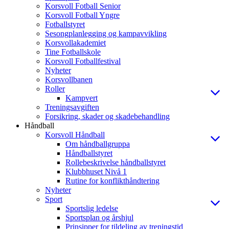
Korsvoll Fotball Senior
Korsvoll Fotball Yngre
Fotballstyret
Sesongplanlegging og kampavvikling
Korsvollakademiet
Tine Fotballskole
Korsvoll Fotballfestival
Nyheter
Korsvollbanen
Roller
Kampvert
Treningsavgiften
Forsikring, skader og skadebehandling
Håndball
Korsvoll Håndball
Om håndballgruppa
Håndballstyret
Rollebeskrivelse håndballstyret
Klubbhuset Nivå 1
Rutine for konflikthåndtering
Nyheter
Sport
Sportslig ledelse
Sportsplan og årshjul
Prinsipper for tildeling av treningstid