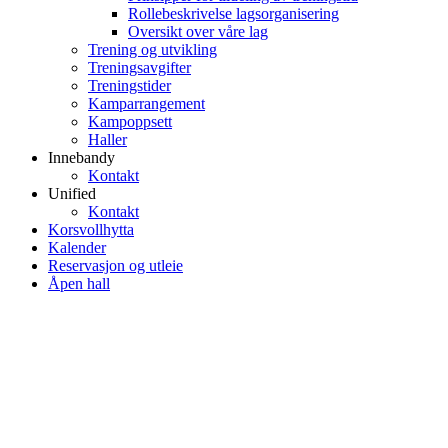
Rollebeskrivelse lagsorganisering
Oversikt over våre lag
Trening og utvikling
Treningsavgifter
Treningstider
Kamparrangement
Kampoppsett
Haller
Innebandy
Kontakt
Unified
Kontakt
Korsvollhytta
Kalender
Reservasjon og utleie
Åpen hall