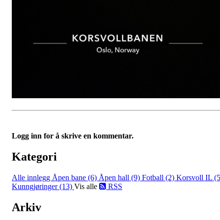
Logg inn for å skrive en kommentar.
Kategori
Alle innlegg
Åpen bane (6)
Åpen hall (9)
Fotball (2)
Korsvoll IL (5
Kunngjøringer (13)
Vis alle
RSS
Arkiv