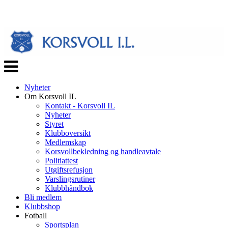
Veksle
navigasjon
Nyheter
Om Korsvoll IL
Kontakt - Korsvoll IL
Nyheter
Styret
Klubboversikt
Medlemskap
Korsvollbekledning og handleavtale
Politiattest
Utgiftsrefusjon
Varslingsrutiner
Klubbhåndbok
Bli medlem
Klubbshop
Fotball
Sportsplan