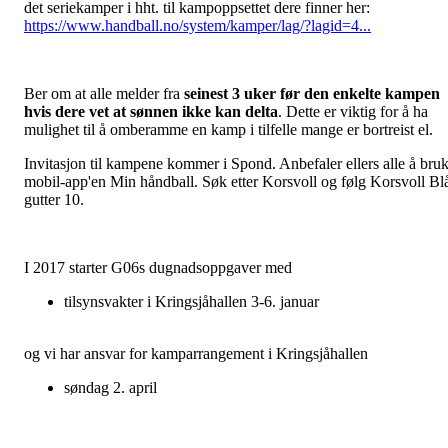
det seriekamper i hht. til kampoppsettet dere finner her:
https://www.handball.no/system/kamper/lag/?lagid=4...
Ber om at alle melder fra
seinest 3 uker før den enkelte kampen
hvis dere
vet at sønnen ikke kan delta
. Dette er viktig for å ha
mulighet til å omberamme en kamp i tilfelle mange er bortreist el.
Invitasjon til kampene kommer i Spond. Anbefaler ellers alle å bru
mobil-app'en Min håndball. Søk etter Korsvoll og følg Korsvoll Bl
gutter 10.
I 2017 starter G06s dugnadsoppgaver med
tilsynsvakter i Kringsjåhallen 3-6. januar
og vi har ansvar for kamparrangement i Kringsjåhallen
søndag 2. april