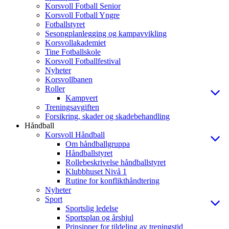
Korsvoll Fotball Senior
Korsvoll Fotball Yngre
Fotballstyret
Sesongplanlegging og kampavvikling
Korsvollakademiet
Tine Fotballskole
Korsvoll Fotballfestival
Nyheter
Korsvollbanen
Roller
Kampvert
Treningsavgiften
Forsikring, skader og skadebehandling
Håndball
Korsvoll Håndball
Om håndballgruppa
Håndballstyret
Rollebeskrivelse håndballstyret
Klubbhuset Nivå 1
Rutine for konflikthåndtering
Nyheter
Sport
Sportslig ledelse
Sportsplan og årshjul
Prinsipper for tildeling av treningstid