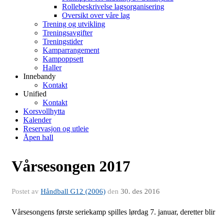
Rollebeskrivelse lagsorganisering
Oversikt over våre lag
Trening og utvikling
Treningsavgifter
Treningstider
Kamparrangement
Kampoppsett
Haller
Innebandy
Kontakt
Unified
Kontakt
Korsvollhytta
Kalender
Reservasjon og utleie
Åpen hall
Vårsesongen 2017
Postet av
Håndball G12 (2006)
den
30. des 2016
Vårsesongens første seriekamp spilles lørdag 7. januar, deretter blir