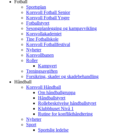
Fotball
Sportsplan
Korsvoll Fotball Senior
Korsvoll Fotball Yngre
Fotballstyret
Sesongplanlegging og kampavvikling
Korsvollakademiet
Tine Fotballskole
Korsvoll Fotballfestival
Nyheter
Korsvollbanen
Roller
Kampvert
Treningsavgiften
Forsikring, skader og skadebehandling
Håndball
Korsvoll Håndball
Om håndballgruppa
Håndballstyret
Rollebeskrivelse håndballstyret
Klubbhuset Nivå 1
Rutine for konflikthåndtering
Nyheter
Sport
Sportslig ledelse