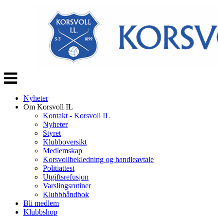
Veksle
navigasjon
Nyheter
Om Korsvoll IL
Kontakt - Korsvoll IL
Nyheter
Styret
Klubboversikt
Medlemskap
Korsvollbekledning og handleavtale
Politiattest
Utgiftsrefusjon
Varslingsrutiner
Klubbhåndbok
Bli medlem
Klubbshop