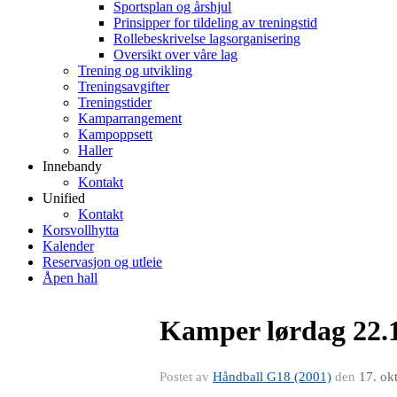
Sportsplan og årshjul
Prinsipper for tildeling av treningstid
Rollebeskrivelse lagsorganisering
Oversikt over våre lag
Trening og utvikling
Treningsavgifter
Treningstider
Kamparrangement
Kampoppsett
Haller
Innebandy
Kontakt
Unified
Kontakt
Korsvollhytta
Kalender
Reservasjon og utleie
Åpen hall
Kamper lørdag 22.1
Postet av
Håndball G18 (2001)
den
17. ok