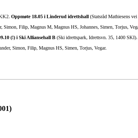
- KK2.
Oppmøte 18.05 i Linderud idrettshall
(Statsråd Mathiesens vei
der, Simon, Filip, Magnus M, Magnus HS, Johannes, Simen, Torjus, Vega
.10 (!) i Ski Alliansehall B
(Ski idrettspark, Idrettsvn. 35, 1400 SKI).
 Sander, Simon, Filip, Magnus HS, Simen, Torjus, Vegar.
001)