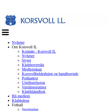
Veksle
navigasjon
Nyheter
Om Korsvoll IL
Kontakt - Korsvoll IL
Nyheter
Styret
Klubboversikt
Medlemskap
Korsvollbekledning og handleavtale
Politiattest
Utgiftsrefusjon
Varslingsrutiner
Klubbhåndbok
Bli medlem
Klubbshop
Fotball
Sportsplan