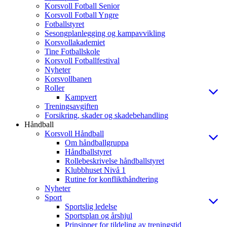
Korsvoll Fotball Senior
Korsvoll Fotball Yngre
Fotballstyret
Sesongplanlegging og kampavvikling
Korsvollakademiet
Tine Fotballskole
Korsvoll Fotballfestival
Nyheter
Korsvollbanen
Roller
Kampvert
Treningsavgiften
Forsikring, skader og skadebehandling
Håndball
Korsvoll Håndball
Om håndballgruppa
Håndballstyret
Rollebeskrivelse håndballstyret
Klubbhuset Nivå 1
Rutine for konflikthåndtering
Nyheter
Sport
Sportslig ledelse
Sportsplan og årshjul
Prinsipper for tildeling av treningstid