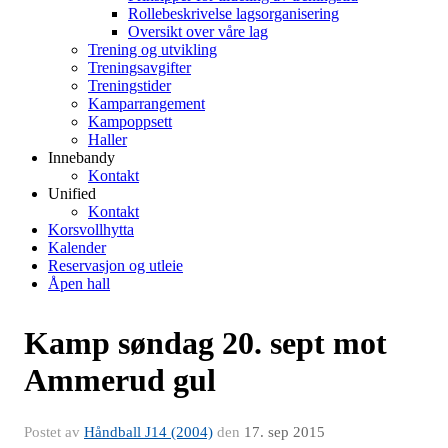
Rollebeskrivelse lagsorganisering
Oversikt over våre lag
Trening og utvikling
Treningsavgifter
Treningstider
Kamparrangement
Kampoppsett
Haller
Innebandy
Kontakt
Unified
Kontakt
Korsvollhytta
Kalender
Reservasjon og utleie
Åpen hall
Kamp søndag 20. sept mot
Ammerud gul
Postet av
Håndball J14 (2004)
den
17. sep 2015