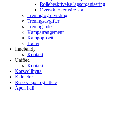
Rollebeskrivelse lagsorganisering
Oversikt over våre lag
Trening og utvikling
Treningsavgifter
Treningstider
Kamparrangement
Kampoppsett
Haller
Innebandy
Kontakt
Unified
Kontakt
Korsvollhytta
Kalender
Reservasjon og utleie
Åpen hall