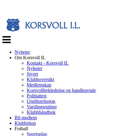
Veksle
navigasjon
Nyheter
Om Korsvoll IL
Kontakt - Korsvoll IL
Nyheter
Styret
Klubboversikt
Medlemskap
Korsvollbekledning og handleavtale
Politiattest
Utgiftsrefusjon
Varslingsrutiner
Klubbhåndbok
Bli medlem
Klubbshop
Fotball
Sportsplan