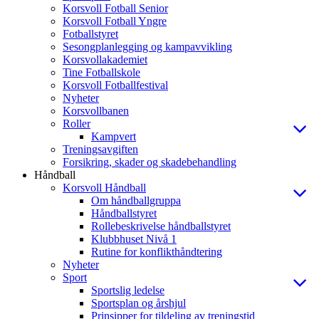
Korsvoll Fotball Senior
Korsvoll Fotball Yngre
Fotballstyret
Sesongplanlegging og kampavvikling
Korsvollakademiet
Tine Fotballskole
Korsvoll Fotballfestival
Nyheter
Korsvollbanen
Roller
Kampvert
Treningsavgiften
Forsikring, skader og skadebehandling
Håndball
Korsvoll Håndball
Om håndballgruppa
Håndballstyret
Rollebeskrivelse håndballstyret
Klubbhuset Nivå 1
Rutine for konflikthåndtering
Nyheter
Sport
Sportslig ledelse
Sportsplan og årshjul
Prinsipper for tildeling av treningstid