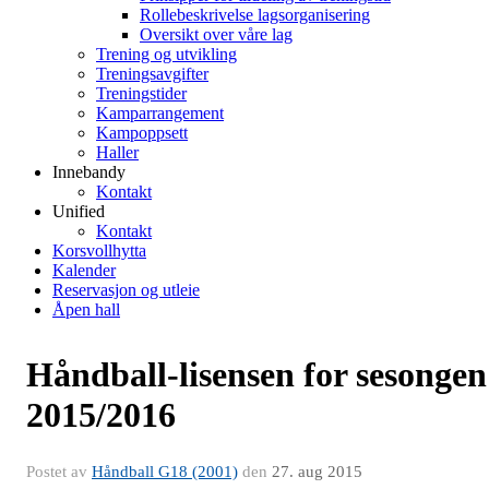
Rollebeskrivelse lagsorganisering
Oversikt over våre lag
Trening og utvikling
Treningsavgifter
Treningstider
Kamparrangement
Kampoppsett
Haller
Innebandy
Kontakt
Unified
Kontakt
Korsvollhytta
Kalender
Reservasjon og utleie
Åpen hall
Håndball-lisensen for sesongen
2015/2016
Postet av
Håndball G18 (2001)
den
27. aug 2015