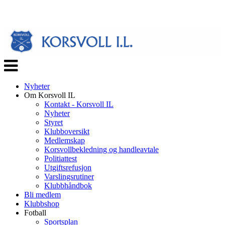
Veksle
navigasjon
Nyheter
Om Korsvoll IL
Kontakt - Korsvoll IL
Nyheter
Styret
Klubboversikt
Medlemskap
Korsvollbekledning og handleavtale
Politiattest
Utgiftsrefusjon
Varslingsrutiner
Klubbhåndbok
Bli medlem
Klubbshop
Fotball
Sportsplan