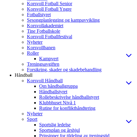
Korsvoll Fotball Senior
Korsvoll Fotball Yngre
Fotballstyret
Sesongplanlegging og kampavvikling
Korsvollakademiet
Tine Fotballskole
Korsvoll Fotballfestival
Nyheter
Korsvollbanen
Roller
Kampvert
Treningsavgiften
Forsikring, skader og skadebehandling
Håndball
Korsvoll Håndball
Om håndballgruppa
Håndballstyret
Rollebeskrivelse håndballstyret
Klubbhuset Nivå 1
Rutine for konflikthåndtering
Nyheter
Sport
Sportslig ledelse
Sportsplan og årshjul
Prinsipper for tildeling av treningstid