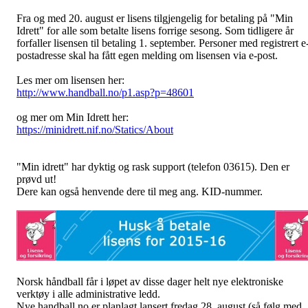
Fra og med 20. august er lisens tilgjengelig for betaling på "Min
Idrett" for alle som betalte lisens forrige sesong. Som tidligere år
forfaller lisensen til betaling 1. september. Personer med registrert e
postadresse skal ha fått egen melding om lisensen via e-post.
Les mer om lisensen her:
http://www.handball.no/p1.asp?p=48601
og mer om Min Idrett her:
https://minidrett.nif.no/Statics/About
"Min idrett" har dyktig og rask support (telefon 03615). Den er
prøvd ut!
Dere kan også henvende dere til meg ang. KID-nummer.
Norsk håndball får i løpet av disse dager helt nye elektroniske
verktøy i alle administrative ledd.
Nye handball.no er planlagt lansert fredag 28. august (så følg med