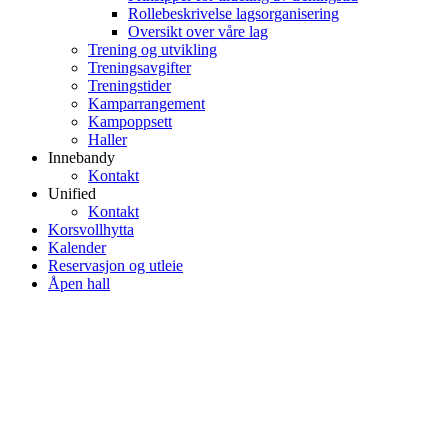
Rollebeskrivelse lagsorganisering
Oversikt over våre lag
Trening og utvikling
Treningsavgifter
Treningstider
Kamparrangement
Kampoppsett
Haller
Innebandy
Kontakt
Unified
Kontakt
Korsvollhytta
Kalender
Reservasjon og utleie
Åpen hall