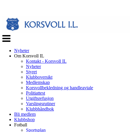
Veksle
navigasjon
Nyheter
Om Korsvoll IL
Kontakt - Korsvoll IL
Nyheter
Styret
Klubboversikt
Medlemskap
Korsvollbekledning og handleavtale
Politiattest
Utgiftsrefusjon
Varslingsrutiner
Klubbhåndbok
Bli medlem
Klubbshop
Fotball
Sportsplan