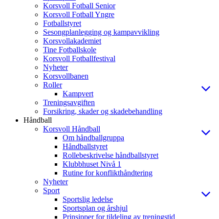
Korsvoll Fotball Senior
Korsvoll Fotball Yngre
Fotballstyret
Sesongplanlegging og kampavvikling
Korsvollakademiet
Tine Fotballskole
Korsvoll Fotballfestival
Nyheter
Korsvollbanen
Roller
Kampvert
Treningsavgiften
Forsikring, skader og skadebehandling
Håndball
Korsvoll Håndball
Om håndballgruppa
Håndballstyret
Rollebeskrivelse håndballstyret
Klubbhuset Nivå 1
Rutine for konflikthåndtering
Nyheter
Sport
Sportslig ledelse
Sportsplan og årshjul
Prinsipper for tildeling av treningstid