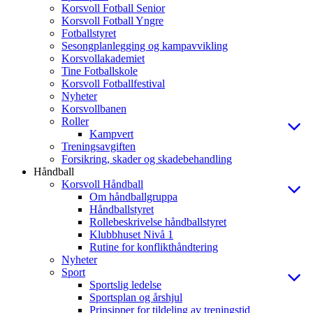
Korsvoll Fotball Senior
Korsvoll Fotball Yngre
Fotballstyret
Sesongplanlegging og kampavvikling
Korsvollakademiet
Tine Fotballskole
Korsvoll Fotballfestival
Nyheter
Korsvollbanen
Roller
Kampvert
Treningsavgiften
Forsikring, skader og skadebehandling
Håndball
Korsvoll Håndball
Om håndballgruppa
Håndballstyret
Rollebeskrivelse håndballstyret
Klubbhuset Nivå 1
Rutine for konflikthåndtering
Nyheter
Sport
Sportslig ledelse
Sportsplan og årshjul
Prinsipper for tildeling av treningstid