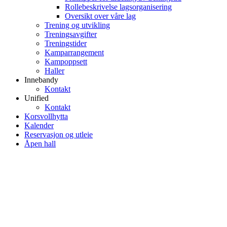
Rollebeskrivelse lagsorganisering
Oversikt over våre lag
Trening og utvikling
Treningsavgifter
Treningstider
Kamparrangement
Kampoppsett
Haller
Innebandy
Kontakt
Unified
Kontakt
Korsvollhytta
Kalender
Reservasjon og utleie
Åpen hall