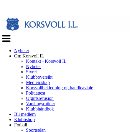
Veksle
navigasjon
Nyheter
Om Korsvoll IL
Kontakt - Korsvoll IL
Nyheter
Styret
Klubboversikt
Medlemskap
Korsvollbekledning og handleavtale
Politiattest
Utgiftsrefusjon
Varslingsrutiner
Klubbhåndbok
Bli medlem
Klubbshop
Fotball
Sportsplan