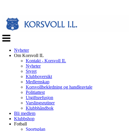
Veksle
navigasjon
Nyheter
Om Korsvoll IL
Kontakt - Korsvoll IL
Nyheter
Styret
Klubboversikt
Medlemskap
Korsvollbekledning og handleavtale
Politiattest
Utgiftsrefusjon
Varslingsrutiner
Klubbhåndbok
Bli medlem
Klubbshop
Fotball
Sportsplan