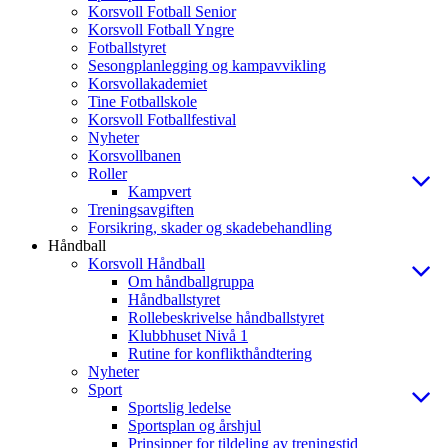
Korsvoll Fotball Senior
Korsvoll Fotball Yngre
Fotballstyret
Sesongplanlegging og kampavvikling
Korsvollakademiet
Tine Fotballskole
Korsvoll Fotballfestival
Nyheter
Korsvollbanen
Roller
Kampvert
Treningsavgiften
Forsikring, skader og skadebehandling
Håndball
Korsvoll Håndball
Om håndballgruppa
Håndballstyret
Rollebeskrivelse håndballstyret
Klubbhuset Nivå 1
Rutine for konflikthåndtering
Nyheter
Sport
Sportslig ledelse
Sportsplan og årshjul
Prinsipper for tildeling av treningstid