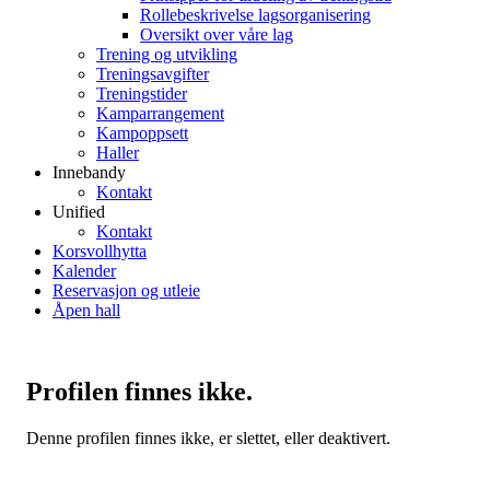
Rollebeskrivelse lagsorganisering
Oversikt over våre lag
Trening og utvikling
Treningsavgifter
Treningstider
Kamparrangement
Kampoppsett
Haller
Innebandy
Kontakt
Unified
Kontakt
Korsvollhytta
Kalender
Reservasjon og utleie
Åpen hall
Profilen finnes ikke.
Denne profilen finnes ikke, er slettet, eller deaktivert.