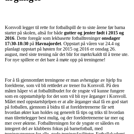
Korsvoll legger til rette for fotballspill de to siste årene før barna
starter på skolen, altså for både
gutter og jenter født i 2015 og
2016
. Dette foregår som lekbaserte fotballtreninger
onsdager
17:30-18:30
på
Havnajordet
. Oppstart på våren var 24.4 og
planlagt oppstart på høsten for 2015 og 2016 er onsdag 26.
august, med siste trening når det blir for mørkt/kaldt til å trene ute.
For nye spillere er det bare å møte opp på treningene!
For å få gjennomført treningene er man avhengige av hjelp fra
foreldrene, som vil bli rettledet av trener fra Korsvoll. På den
måten håper vi at fotballtilbudet for de yngste vil kunne fungere
som en oppstartshjelp for det som vil bli nye årganger i Korsvoll.
Målet med oppstartshjelpen er at alle årganger skal få en god start
på fotballen, gjennom å bidra til at foreldretrenerne får sett
hvordan økter kan holdes og generelt få tips og triks til hvordan
man tilrettelegger best mulig, og der foreldretrenerne tar mer og
mer over øktene. Fotballtreningen for de yngste er således en
integrert del av klubbens fokus på barnefotball, med
treningsgrupper for alle, gode treningsfasiliteter, Fotballakademi