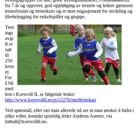
fra 7 år og oppover, god oppfølging av trenere og ledere gjennom
trenerforum og trenerkurs og et stort engasjement for utvikling og
tilrettelegging for enkeltspiller og gruppe.
Tren
ings
avgi
ft er
satt
til
250
kron
er.
For
å bli
med
lem i Korsvoll IL se følgende lenke:
http://www.korsvollil.no/p/12276/medlemskap
Ved spørsmål, eller om man allerede nå ser at man ønsker å bidra i
ulike roller, kontakt sportslig leder Andreas Aarnes, via
fotball@korsvollil.no.