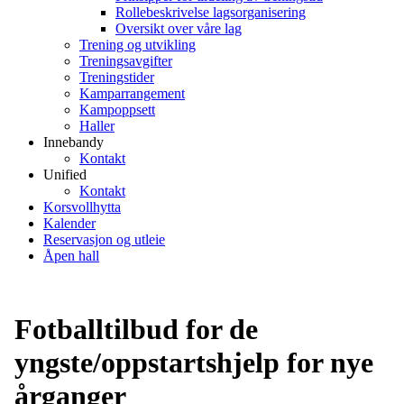
Rollebeskrivelse lagsorganisering
Oversikt over våre lag
Trening og utvikling
Treningsavgifter
Treningstider
Kamparrangement
Kampoppsett
Haller
Innebandy
Kontakt
Unified
Kontakt
Korsvollhytta
Kalender
Reservasjon og utleie
Åpen hall
Fotballtilbud for de
yngste/oppstartshjelp for nye
årganger