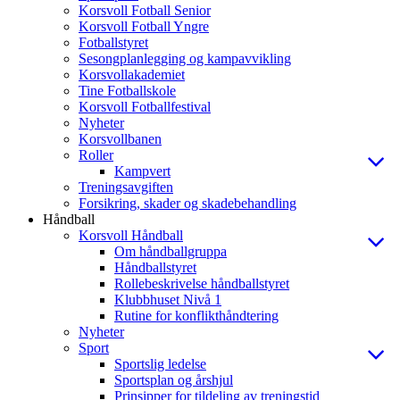
Korsvoll Fotball Senior
Korsvoll Fotball Yngre
Fotballstyret
Sesongplanlegging og kampavvikling
Korsvollakademiet
Tine Fotballskole
Korsvoll Fotballfestival
Nyheter
Korsvollbanen
Roller
Kampvert
Treningsavgiften
Forsikring, skader og skadebehandling
Håndball
Korsvoll Håndball
Om håndballgruppa
Håndballstyret
Rollebeskrivelse håndballstyret
Klubbhuset Nivå 1
Rutine for konflikthåndtering
Nyheter
Sport
Sportslig ledelse
Sportsplan og årshjul
Prinsipper for tildeling av treningstid