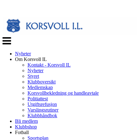
Veksle
navigasjon
Nyheter
Om Korsvoll IL
Kontakt - Korsvoll IL
Nyheter
Styret
Klubboversikt
Medlemskap
Korsvollbekledning og handleavtale
Politiattest
Utgiftsrefusjon
Varslingsrutiner
Klubbhåndbok
Bli medlem
Klubbshop
Fotball
Sportsplan