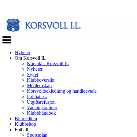
Veksle
navigasjon
Nyheter
Om Korsvoll IL
Kontakt - Korsvoll IL
Nyheter
Styret
Klubboversikt
Medlemskap
Korsvollbekledning og handleavtale
Politiattest
Utgiftsrefusjon
Varslingsrutiner
Klubbhåndbok
Bli medlem
Klubbshop
Fotball
Sportsplan