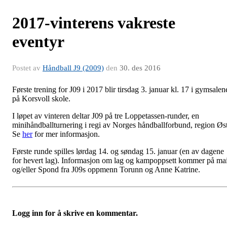
2017-vinterens vakreste
eventyr
Postet av
Håndball J9 (2009)
den
30. des 2016
Første trening for J09 i 2017 blir tirsdag 3. januar kl. 17 i gymsalen
på Korsvoll skole.
I løpet av vinteren deltar J09 på tre Loppetassen-runder, en
minihåndballturnering i regi av Norges håndballforbund, region Øst
Se
her
for mer informasjon.
Første runde spilles lørdag 14. og søndag 15. januar (en av dagene
for hevert lag). Informasjon om lag og kampoppsett kommer på mai
og/eller Spond fra J09s oppmenn Torunn og Anne Katrine.
Logg inn for å skrive en kommentar.