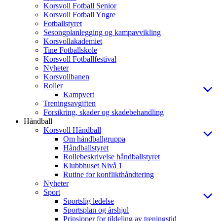
Korsvoll Fotball Senior
Korsvoll Fotball Yngre
Fotballstyret
Sesongplanlegging og kampavvikling
Korsvollakademiet
Tine Fotballskole
Korsvoll Fotballfestival
Nyheter
Korsvollbanen
Roller
Kampvert
Treningsavgiften
Forsikring, skader og skadebehandling
Håndball
Korsvoll Håndball
Om håndballgruppa
Håndballstyret
Rollebeskrivelse håndballstyret
Klubbhuset Nivå 1
Rutine for konflikthåndtering
Nyheter
Sport
Sportslig ledelse
Sportsplan og årshjul
Prinsipper for tildeling av treningstid