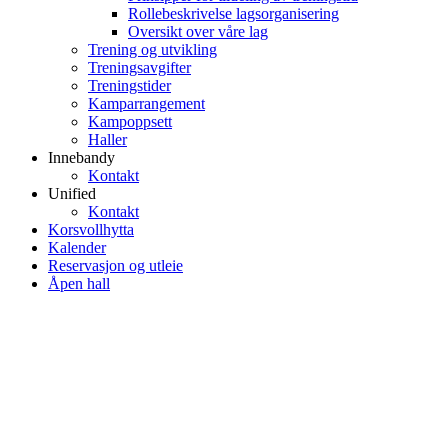
Rollebeskrivelse lagsorganisering
Oversikt over våre lag
Trening og utvikling
Treningsavgifter
Treningstider
Kamparrangement
Kampoppsett
Haller
Innebandy
Kontakt
Unified
Kontakt
Korsvollhytta
Kalender
Reservasjon og utleie
Åpen hall