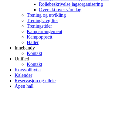
Rollebeskrivelse lagsorganisering
Oversikt over våre lag
Trening og utvikling
Treningsavgifter
Treningstider
Kamparrangement
Kampoppsett
Haller
Innebandy
Kontakt
Unified
Kontakt
Korsvollhytta
Kalender
Reservasjon og utleie
Åpen hall