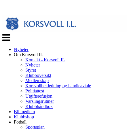
Veksle
navigasjon
Nyheter
Om Korsvoll IL
Kontakt - Korsvoll IL
Nyheter
Styret
Klubboversikt
Medlemskap
Korsvollbekledning og handleavtale
Politiattest
Utgiftsrefusjon
Varslingsrutiner
Klubbhåndbok
Bli medlem
Klubbshop
Fotball
Sportsplan