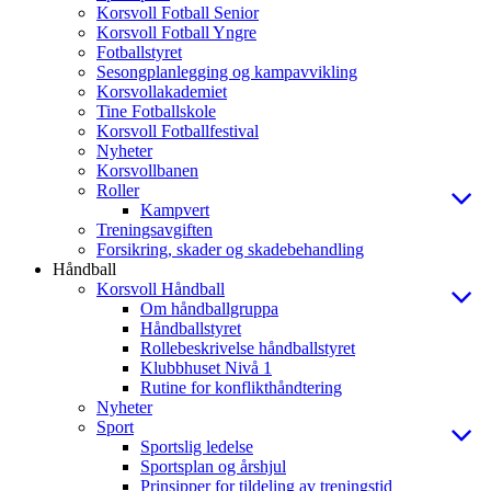
Korsvoll Fotball Senior
Korsvoll Fotball Yngre
Fotballstyret
Sesongplanlegging og kampavvikling
Korsvollakademiet
Tine Fotballskole
Korsvoll Fotballfestival
Nyheter
Korsvollbanen
Roller
Kampvert
Treningsavgiften
Forsikring, skader og skadebehandling
Håndball
Korsvoll Håndball
Om håndballgruppa
Håndballstyret
Rollebeskrivelse håndballstyret
Klubbhuset Nivå 1
Rutine for konflikthåndtering
Nyheter
Sport
Sportslig ledelse
Sportsplan og årshjul
Prinsipper for tildeling av treningstid