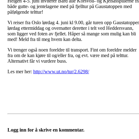
Helgen 4-5. juni inviterer Bård alle Korsvoll- og Kjelsåsspillerne fr
både gutte- og jentelagene med på fjelltur på Gaustatoppen med
påfølgende telttur!
Vi reiser fra Oslo lørdag 4. juni kl 9.00, går turen opp Gaustatoppe
lørdag ettermiddag og overnatter deretter i telt ved Heddersvann,
som ligger ved foten av fjellet. Håper så mange som mulig kan bli
med! Meld fra til meg hvem kan delta.
Vi trenger også noen foreldre til transport. Fint om foreldre melder
fra om de kan kjøre til og/eller fra, og evt. være med på telttur.
Alternativt får vi vurdere buss.
Les mer her:
http://www.ut.no/tur/2.6298/
Logg inn for å skrive en kommentar.