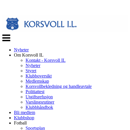
Veksle
navigasjon
Nyheter
Om Korsvoll IL
Kontakt - Korsvoll IL
Nyheter
Styret
Klubboversikt
Medlemskap
Korsvollbekledning og handleavtale
Politiattest
Utgiftsrefusjon
Varslingsrutiner
Klubbhåndbok
Bli medlem
Klubbshop
Fotball
Sportsplan