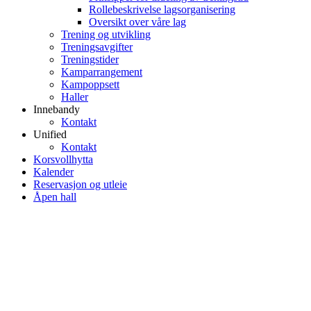
Rollebeskrivelse lagsorganisering
Oversikt over våre lag
Trening og utvikling
Treningsavgifter
Treningstider
Kamparrangement
Kampoppsett
Haller
Innebandy
Kontakt
Unified
Kontakt
Korsvollhytta
Kalender
Reservasjon og utleie
Åpen hall