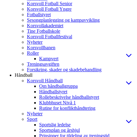
Korsvoll Fotball Senior
Korsvoll Fotball Yngre
Fotballstyret
Sesongplanlegging og kampavvikling
Korsvollakademiet
Tine Fotballskole
Korsvoll Fotballfestival
Nyheter
Korsvollbanen
Roller
Kampvert
Treningsavgiften
Forsikring, skader og skadebehandling
Håndball
Korsvoll Håndball
Om håndballgruppa
Håndballstyret
Rollebeskrivelse håndballstyret
Klubbhuset Nivå 1
Rutine for konflikthåndtering
Nyheter
Sport
Sportslig ledelse
Sportsplan og årshjul
Prinsipper for tildeling av treningstid