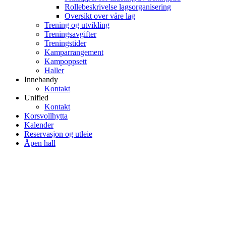
Rollebeskrivelse lagsorganisering
Oversikt over våre lag
Trening og utvikling
Treningsavgifter
Treningstider
Kamparrangement
Kampoppsett
Haller
Innebandy
Kontakt
Unified
Kontakt
Korsvollhytta
Kalender
Reservasjon og utleie
Åpen hall