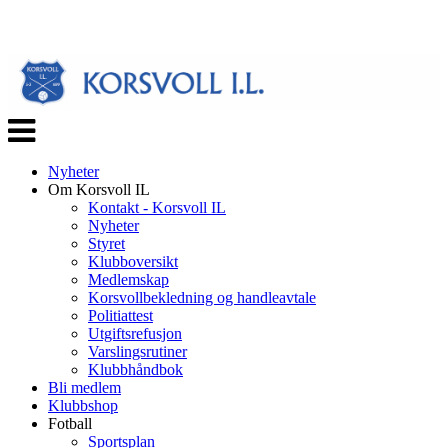
Veksle
navigasjon
Nyheter
Om Korsvoll IL
Kontakt - Korsvoll IL
Nyheter
Styret
Klubboversikt
Medlemskap
Korsvollbekledning og handleavtale
Politiattest
Utgiftsrefusjon
Varslingsrutiner
Klubbhåndbok
Bli medlem
Klubbshop
Fotball
Sportsplan