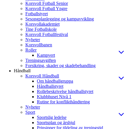
Korsvoll Fotball Senior
Korsvoll Fotball Yngre
Fotballstyret
Sesongplanlegging og kampavvikling
Korsvollakademiet
Tine Fotballskole
Korsvoll Fotballfestival
Nyheter
Korsvollbanen
Roller
Kampvert
Treningsavgiften
Forsikring, skader og skadebehandling
Håndball
Korsvoll Håndball
Om håndballgruppa
Håndballstyret
Rollebeskrivelse håndballstyret
Klubbhuset Nivå 1
Rutine for konflikthåndtering
Nyheter
Sport
Sportslig ledelse
Sportsplan og årshjul
Prinsipper for tildeling av treningstid