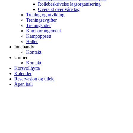
Rollebeskrivelse lagsorganisering
Oversikt over våre lag
Trening og utvikling
Treningsavgifter
Treningstider
Kamparrangement
Kampoppsett
Haller
Innebandy
Kontakt
Unified
Kontakt
Korsvollhytta
Kalender
Reservasjon og utleie
Åpen hall