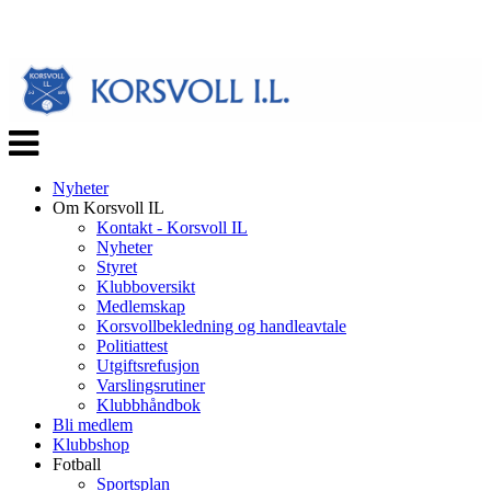
Veksle
navigasjon
Nyheter
Om Korsvoll IL
Kontakt - Korsvoll IL
Nyheter
Styret
Klubboversikt
Medlemskap
Korsvollbekledning og handleavtale
Politiattest
Utgiftsrefusjon
Varslingsrutiner
Klubbhåndbok
Bli medlem
Klubbshop
Fotball
Sportsplan