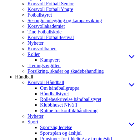
Korsvoll Fotball Senior
Korsvoll Fotball Yngre
Fotballstyret
Sesongplanlegging og kampavvikling
Korsvollakademiet
Tine Fotballskole
Korsvoll Fotballfestival
Nyheter
Korsvollbanen
Roller
Kampvert
Treningsavgiften
Forsikring, skader og skadebehandling
Håndball
Korsvoll Håndball
Om håndballgruppa
Håndballstyret
Rollebeskrivelse håndballstyret
Klubbhuset Nivå 1
Rutine for konflikthåndtering
Nyheter
Sport
Sportslig ledelse
Sportsplan og årshjul
Prinsipper for tildeling av treningstid