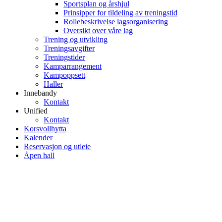
Sportsplan og årshjul
Prinsipper for tildeling av treningstid
Rollebeskrivelse lagsorganisering
Oversikt over våre lag
Trening og utvikling
Treningsavgifter
Treningstider
Kamparrangement
Kampoppsett
Haller
Innebandy
Kontakt
Unified
Kontakt
Korsvollhytta
Kalender
Reservasjon og utleie
Åpen hall