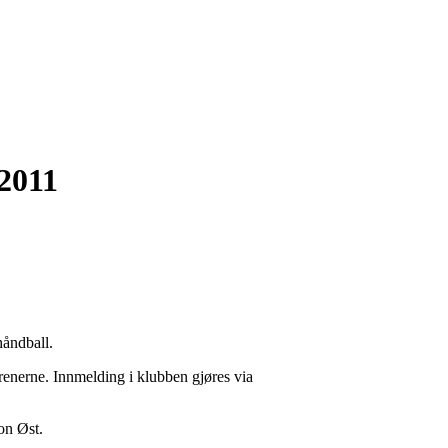
 2011
håndball.
renerne. Innmelding i klubben gjøres via
on Øst.