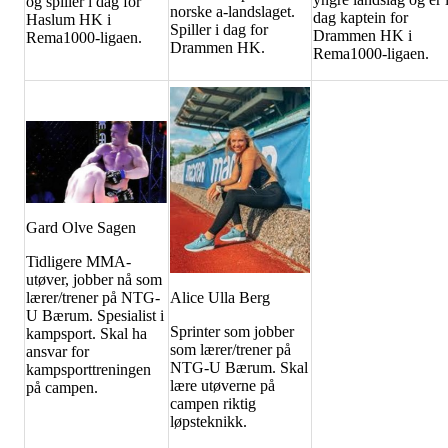
og spiller i dag for
norske a-landslaget.
dag kaptein for
Haslum HK i
Spiller i dag for
Drammen HK i
Rema1000-ligaen.
Drammen HK.
Rema1000-ligaen.
Gard Olve Sagen
Tidligere MMA-
utøver, jobber nå som
lærer/trener på NTG-
Alice Ulla Berg
U Bærum. Spesialist i
Sprinter som jobber
kampsport. Skal ha
som lærer/trener på
ansvar for
NTG-U Bærum. Skal
kampsporttreningen
lære utøverne på
på campen.
campen riktig
løpsteknikk.