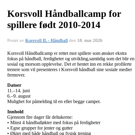
Korsvoll Håndballcamp for
spillere født 2010-2014
Postet av
Korsvoll IL - Håndball
den
18. mar 2026
Korsvoll Håndballcamp er rettet mot spillere som ønsker ekstra
fokus på håndball, ferdigheter og utvikling,samtidig som det blir en
sosial og morsom opplevelse. Det er hentet inn en rekke profilerte
trenere som vil presenteres i Korsvoll håndball sine sosiale medier
fremover.
Datoer
11.–14. juni
6.–9. august
Mulighet for påmelding til en eller begge camper.
Innhold
Gjennom fire dager får deltakerne:
• Minst 4 håndballøkter med fokus på ferdigheter
• Egne grupper for jenter og gutter
• Økter med både håndball og fysisk trening