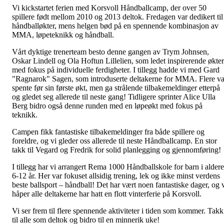
Vi kickstartet ferien med Korsvoll Håndballcamp, der over 50
spillere født mellom 2010 og 2013 deltok. Fredagen var dedikert til
håndballøkter, mens helgen bød på en spennende kombinasjon av
MMA, løpeteknikk og håndball.
Vårt dyktige trenerteam besto denne gangen av Trym Johnsen,
Oskar Lindell og Ola Hoftun Lillelien, som ledet inspirerende økter
med fokus på individuelle ferdigheter. I tillegg hadde vi med Gard
"Ragnarok" Sagen, som introduserte deltakerne for MMA. Flere va
spente før sin første økt, men ga strålende tilbakemeldinger etterpå
og gledet seg allerede til neste gang! Tidligere sprinter Alice Ulla
Berg bidro også denne runden med en løpeøkt med fokus på
teknikk.
Campen fikk fantastiske tilbakemeldinger fra både spillere og
foreldre, og vi gleder oss allerede til neste Håndballcamp. En stor
takk til Vegard og Fredrik for solid planlegging og gjennomføring!
I tillegg har vi arrangert Rema 1000 Håndballskole for barn i alder
6-12 år. Her var fokuset allsidig trening, lek og ikke minst verdens
beste ballsport – håndball! Det har vært noen fantastiske dager, og 
håper alle deltakerne har hatt en flott vinterferie på Korsvoll.
Vi ser frem til flere spennende aktiviteter i tiden som kommer. Takk
til alle som deltok og bidro til en minnerik uke!