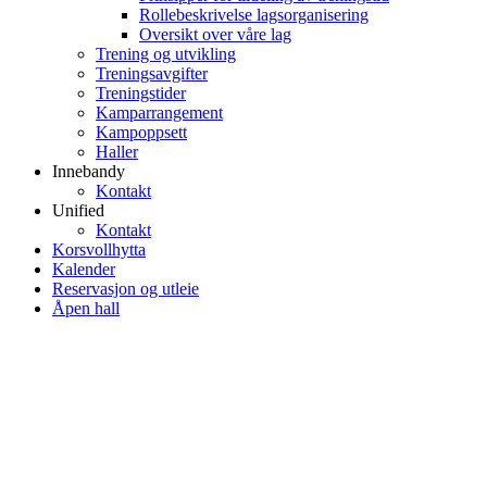
Rollebeskrivelse lagsorganisering
Oversikt over våre lag
Trening og utvikling
Treningsavgifter
Treningstider
Kamparrangement
Kampoppsett
Haller
Innebandy
Kontakt
Unified
Kontakt
Korsvollhytta
Kalender
Reservasjon og utleie
Åpen hall