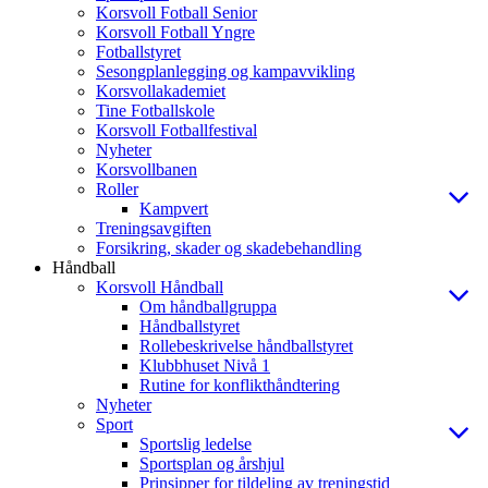
Korsvoll Fotball Senior
Korsvoll Fotball Yngre
Fotballstyret
Sesongplanlegging og kampavvikling
Korsvollakademiet
Tine Fotballskole
Korsvoll Fotballfestival
Nyheter
Korsvollbanen
Roller
Kampvert
Treningsavgiften
Forsikring, skader og skadebehandling
Håndball
Korsvoll Håndball
Om håndballgruppa
Håndballstyret
Rollebeskrivelse håndballstyret
Klubbhuset Nivå 1
Rutine for konflikthåndtering
Nyheter
Sport
Sportslig ledelse
Sportsplan og årshjul
Prinsipper for tildeling av treningstid