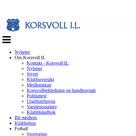
Veksle
navigasjon
Nyheter
Om Korsvoll IL
Kontakt - Korsvoll IL
Nyheter
Styret
Klubboversikt
Medlemskap
Korsvollbekledning og handleavtale
Politiattest
Utgiftsrefusjon
Varslingsrutiner
Klubbhåndbok
Bli medlem
Klubbshop
Fotball
Sportsplan