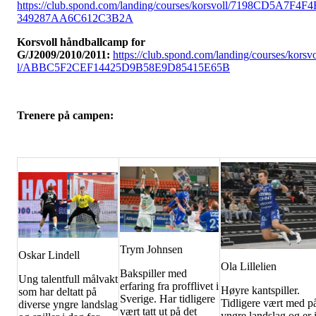
https://club.spond.com/landing/courses/korsvoll/7198CD5A7F4F4
349287AA6C612C3B2A
Korsvoll håndballcamp for
G/J2009/2010/2011:
https://club.spond.com/landing/courses/korsv
l/ABBC5F2CEF14425D9B58E9D85415E65B
Trenere på campen:
Trym Johnsen
Oskar Lindell
Ola Lillelien
Bakspiller med
Ung talentfull målvakt
erfaring fra profflivet i
Høyre kantspiller.
som har deltatt på
Sverige. Har tidligere
Tidligere vært med p
diverse yngre landslag
vært tatt ut på det
yngre landslag og er 