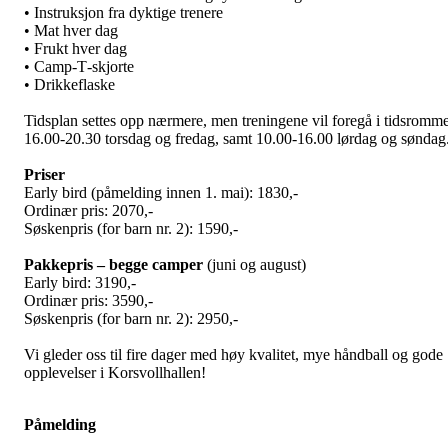
• Instruksjon fra dyktige trenere
• Mat hver dag
• Frukt hver dag
• Camp‑T‑skjorte
• Drikkeflaske
Tidsplan settes opp nærmere, men treningene vil foregå i tidsromme
16.00-20.30 torsdag og fredag, samt 10.00-16.00 lørdag og søndag
Priser
Early bird (påmelding innen 1. mai): 1830,-
Ordinær pris: 2070,-
Søskenpris (for barn nr. 2): 1590,-
Pakkepris – begge camper
(juni og august)
Early bird: 3190,-
Ordinær pris: 3590,-
Søskenpris (for barn nr. 2): 2950,-
Vi gleder oss til fire dager med høy kvalitet, mye håndball og gode
opplevelser i Korsvollhallen!
Påmelding