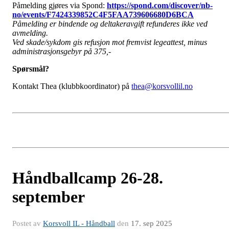
Påmelding gjøres via Spond:
https://spond.com/discover/nb-
no/events/F7424339852C4F5FAA739606680D6BCA
Påmelding er bindende og deltakeravgift refunderes ikke ved
avmelding.
Ved skade/sykdom gis refusjon mot fremvist legeattest, minus
administrasjonsgebyr på 375,-
Spørsmål?
Kontakt Thea (klubbkoordinator) på
thea@korsvollil.no
Håndballcamp 26-28.
september
Postet av
Korsvoll IL - Håndball
den
17. sep 2025