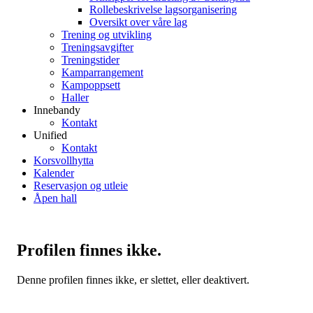
Rollebeskrivelse lagsorganisering
Oversikt over våre lag
Trening og utvikling
Treningsavgifter
Treningstider
Kamparrangement
Kampoppsett
Haller
Innebandy
Kontakt
Unified
Kontakt
Korsvollhytta
Kalender
Reservasjon og utleie
Åpen hall
Profilen finnes ikke.
Denne profilen finnes ikke, er slettet, eller deaktivert.