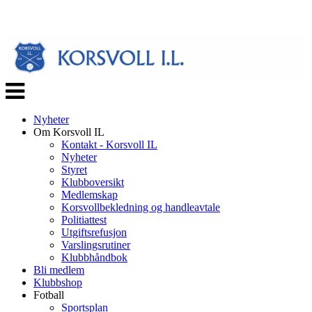
Veksle
navigasjon
Nyheter
Om Korsvoll IL
Kontakt - Korsvoll IL
Nyheter
Styret
Klubboversikt
Medlemskap
Korsvollbekledning og handleavtale
Politiattest
Utgiftsrefusjon
Varslingsrutiner
Klubbhåndbok
Bli medlem
Klubbshop
Fotball
Sportsplan