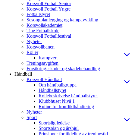
Korsvoll Fotball Senior
Korsvoll Fotball Yngre
Fotballstyret
Sesongplanlegging og kampavvikling
Korsvollakademiet
Tine Fotballskole
Korsvoll Fotballfestival
Nyheter
Korsvollbanen
Roller
Kampvert
Treningsavgiften
Forsikring, skader og skadebehandling
Håndball
Korsvoll Håndball
Om håndballgruppa
Håndballstyret
Rollebeskrivelse håndballstyret
Klubbhuset Nivå 1
Rutine for konflikthåndtering
Nyheter
Sport
Sportslig ledelse
Sportsplan og årshjul
Prinsipper for tildeling av treningstid