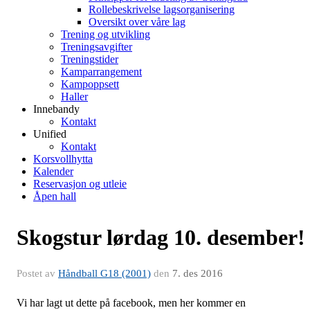
Rollebeskrivelse lagsorganisering
Oversikt over våre lag
Trening og utvikling
Treningsavgifter
Treningstider
Kamparrangement
Kampoppsett
Haller
Innebandy
Kontakt
Unified
Kontakt
Korsvollhytta
Kalender
Reservasjon og utleie
Åpen hall
Skogstur lørdag 10. desember!
Postet av
Håndball G18 (2001)
den
7. des 2016
Vi har lagt ut dette på facebook, men her kommer en