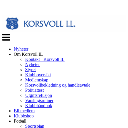
Veksle
navigasjon
Nyheter
Om Korsvoll IL
Kontakt - Korsvoll IL
Nyheter
Styret
Klubboversikt
Medlemskap
Korsvollbekledning og handleavtale
Politiattest
Utgiftsrefusjon
Varslingsrutiner
Klubbhåndbok
Bli medlem
Klubbshop
Fotball
Sportsplan