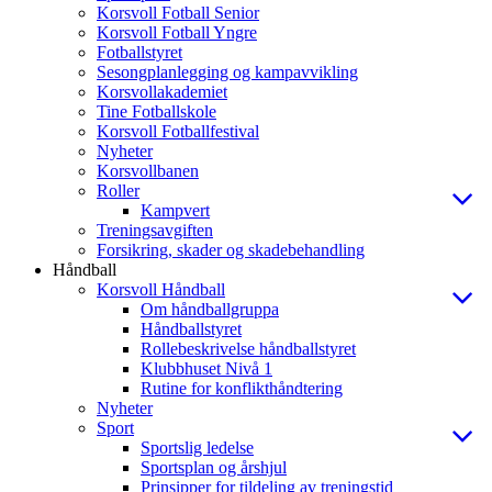
Korsvoll Fotball Senior
Korsvoll Fotball Yngre
Fotballstyret
Sesongplanlegging og kampavvikling
Korsvollakademiet
Tine Fotballskole
Korsvoll Fotballfestival
Nyheter
Korsvollbanen
Roller
Kampvert
Treningsavgiften
Forsikring, skader og skadebehandling
Håndball
Korsvoll Håndball
Om håndballgruppa
Håndballstyret
Rollebeskrivelse håndballstyret
Klubbhuset Nivå 1
Rutine for konflikthåndtering
Nyheter
Sport
Sportslig ledelse
Sportsplan og årshjul
Prinsipper for tildeling av treningstid