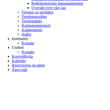
Rollebeskrivelse lagsorganisering
Oversikt over våre lag
Trening og utvikling
Treningsavgifter
Treningstider
Kamparrangement
Kampoppsett
Haller
Innebandy
Kontakt
Unified
Kontakt
Korsvollhytta
Kalender
Reservasjon og utleie
Åpen hall