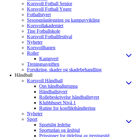
Korsvoll Fotball Senior
Korsvoll Fotball Yngre
Fotballstyret
Sesongplanlegging og kampavvikling
Korsvollakademiet
Tine Fotballskole
Korsvoll Fotballfestival
Nyheter
Korsvollbanen
Roller
Kampvert
Treningsavgiften
Forsikring, skader og skadebehandling
Håndball
Korsvoll Håndball
Om håndballgruppa
Håndballstyret
Rollebeskrivelse håndballstyret
Klubbhuset Nivå 1
Rutine for konflikthåndtering
Nyheter
Sport
Sportslig ledelse
Sportsplan og årshjul
Prinsipper for tildeling av treningstid