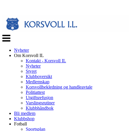
Veksle
navigasjon
Nyheter
Om Korsvoll IL
Kontakt - Korsvoll IL
Nyheter
Styret
Klubboversikt
Medlemskap
Korsvollbekledning og handleavtale
Politiattest
Utgiftsrefusjon
Varslingsrutiner
Klubbhåndbok
Bli medlem
Klubbshop
Fotball
Sportsplan