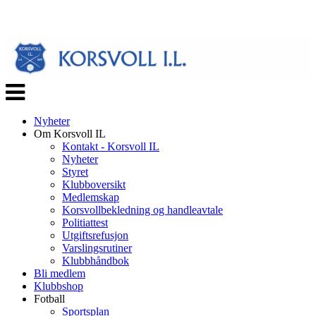
Veksle
navigasjon
Nyheter
Om Korsvoll IL
Kontakt - Korsvoll IL
Nyheter
Styret
Klubboversikt
Medlemskap
Korsvollbekledning og handleavtale
Politiattest
Utgiftsrefusjon
Varslingsrutiner
Klubbhåndbok
Bli medlem
Klubbshop
Fotball
Sportsplan