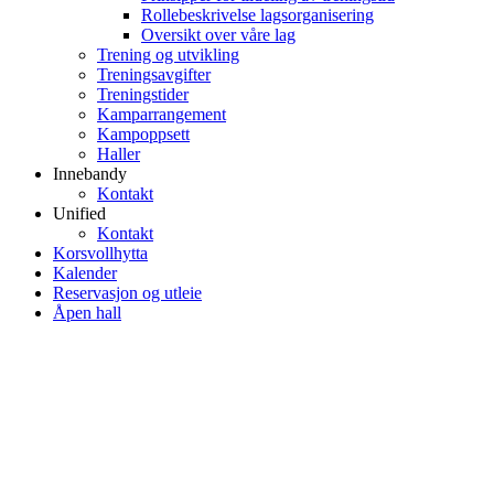
Rollebeskrivelse lagsorganisering
Oversikt over våre lag
Trening og utvikling
Treningsavgifter
Treningstider
Kamparrangement
Kampoppsett
Haller
Innebandy
Kontakt
Unified
Kontakt
Korsvollhytta
Kalender
Reservasjon og utleie
Åpen hall