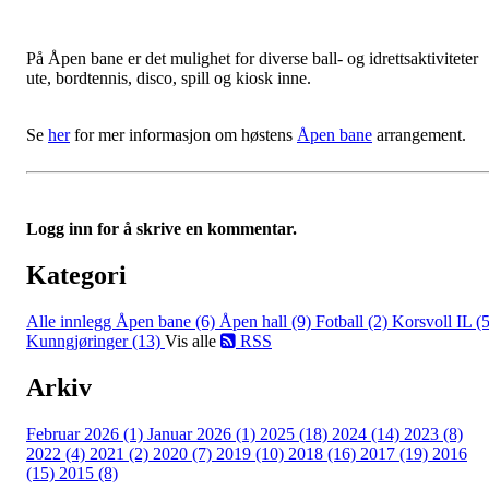
På Åpen bane er det mulighet for diverse ball- og idrettsaktiviteter
ute, bordtennis, disco, spill og kiosk inne.
Se
her
for mer informasjon om høstens
Åpen bane
arrangement.
Logg inn for å skrive en kommentar.
Kategori
Alle innlegg
Åpen bane (6)
Åpen hall (9)
Fotball (2)
Korsvoll IL (5
Kunngjøringer (13)
Vis alle
RSS
Arkiv
Februar 2026 (1)
Januar 2026 (1)
2025 (18)
2024 (14)
2023 (8)
2022 (4)
2021 (2)
2020 (7)
2019 (10)
2018 (16)
2017 (19)
2016
(15)
2015 (8)