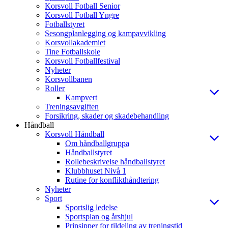
Korsvoll Fotball Senior
Korsvoll Fotball Yngre
Fotballstyret
Sesongplanlegging og kampavvikling
Korsvollakademiet
Tine Fotballskole
Korsvoll Fotballfestival
Nyheter
Korsvollbanen
Roller
Kampvert
Treningsavgiften
Forsikring, skader og skadebehandling
Håndball
Korsvoll Håndball
Om håndballgruppa
Håndballstyret
Rollebeskrivelse håndballstyret
Klubbhuset Nivå 1
Rutine for konflikthåndtering
Nyheter
Sport
Sportslig ledelse
Sportsplan og årshjul
Prinsipper for tildeling av treningstid