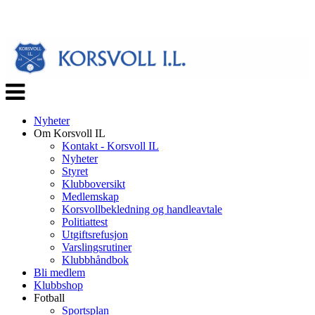
Veksle
navigasjon
Nyheter
Om Korsvoll IL
Kontakt - Korsvoll IL
Nyheter
Styret
Klubboversikt
Medlemskap
Korsvollbekledning og handleavtale
Politiattest
Utgiftsrefusjon
Varslingsrutiner
Klubbhåndbok
Bli medlem
Klubbshop
Fotball
Sportsplan