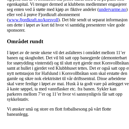
egenkapital. Vi trenger dermed at klubbens medlemmer engasjerer
seg enten ved å støtte med kjøp av fiktive andeler (
undervarme.no
)
eller ved å prøve Fjordkraft abonnement
(
www.fjordkraft.no/korsvoll
). Det blir sendt ut separat informasjon
om dette i løpet av kort tid hvor vi samtidig presenterer våre gode
sponsorer.
Området rundt
I løpet av de neste ukene vil det asfalteres i området mellom 11’er
banen og skogholtet. Det vil bli satt opp banegjerde (demonterbart
for snørydding vinterstid) og til slutt nytt gjerde mot Korsvollbråtan
samt at hullet i gjerdet ved Klubbhuset tettes. Det er også satt opp e
nytt nettstasjon for Hafslund i Korsvollbråtan som skal erstatte den
gamle og sikre nok elektrisitet til vår driftssentral. Disse arbeidene
skal være ferdige i løpet av mai. Husk å ta godt vare på anlegget v
å kaste søppel, ta med vannflasker etc. fra banen. Sykler kan
parkeres mellom 7’er og 11’er hvor vi sannsynligvis får satt opp
sykkelstativ.
Vi ønsker små og store en flott fotballsesong på vårt flotte
baneanlegg.