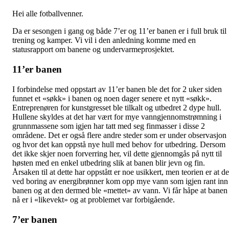
Hei alle fotballvenner.
Da er sesongen i gang og både 7’er og 11’er banen er i full bruk til
trening og kamper. Vi vil i den anledning komme med en
statusrapport om banene og undervarmeprosjektet.
11’er banen
I forbindelse med oppstart av 11’er banen ble det for 2 uker siden
funnet et «søkk» i banen og noen dager senere et nytt «søkk».
Entreprenøren for kunstgresset ble tilkalt og utbedret 2 dype hull.
Hullene skyldes at det har vært for mye vanngjennomstrømning i
grunnmassene som igjen har tatt med seg finmasser i disse 2
områdene. Det er også flere andre steder som er under observasjon
og hvor det kan oppstå nye hull med behov for utbedring. Dersom
det ikke skjer noen forverring her, vil dette gjennomgås på nytt til
høsten med en enkel utbedring slik at banen blir jevn og fin.
Årsaken til at dette har oppstått er noe usikkert, men teorien er at de
ved boring av energibrønner kom opp mye vann som igjen rant inn 
banen og at den dermed ble «mettet» av vann. Vi får håpe at banen
nå er i «likevekt» og at problemet var forbigående.
7’er banen