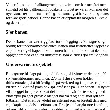
Vi har fått satt opp ballfangernett mot veien som har medført mer
spilletid og lite ballhenting i buskene. I løpet av våren kommer det
nye lysmaster som erstatter de gamle som også har vært en sjenans
for våre gode naboer. Denne banen er opptatt fra morgen til kveld
og det er bra!
5’er banen
Denne banen har vært riggplass for omlegging av kunstgress og
boring for undervarmeprosjektet. Banen skal istandsettes i løpet av
et par uker og vi håper at kommunen har midler nok til at den blir
oppgradert med et enkelt kunstgress som vi fikk i fjor fra Cageball.
Undervarmeprosjektet
Banerørene ble lagt på dugnad i fjor og nå i vinter er det boret 20
stk. energibrønner ned til ca. 270 m. I disse dager holder
driftssentralen på å bli ferdigstilt på verksted og i løpet av et par uk
vil den bli kjørt på plass bak spillerbåsene på 11’er banen. Til høste
vil anlegget innkjøres slik at det er klart til vår første sesong med
vinterspill på eget gress! Anlegget har vært og er et stort løft for
fotballen. Det er en betydelig investering som er foretatt dels med
egenkapital og dels lånefinansiert. Prosjektet har økt noe i omfang
og pris, slik at vi fremdeles må jobbe hardt med å få på plass nok