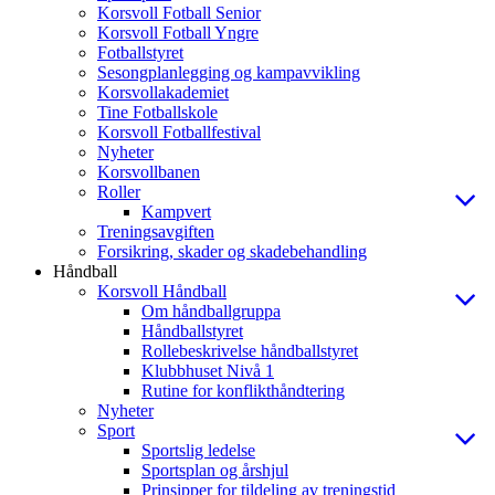
Korsvoll Fotball Senior
Korsvoll Fotball Yngre
Fotballstyret
Sesongplanlegging og kampavvikling
Korsvollakademiet
Tine Fotballskole
Korsvoll Fotballfestival
Nyheter
Korsvollbanen
Roller
Kampvert
Treningsavgiften
Forsikring, skader og skadebehandling
Håndball
Korsvoll Håndball
Om håndballgruppa
Håndballstyret
Rollebeskrivelse håndballstyret
Klubbhuset Nivå 1
Rutine for konflikthåndtering
Nyheter
Sport
Sportslig ledelse
Sportsplan og årshjul
Prinsipper for tildeling av treningstid