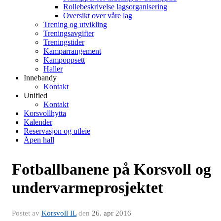
Rollebeskrivelse lagsorganisering
Oversikt over våre lag
Trening og utvikling
Treningsavgifter
Treningstider
Kamparrangement
Kampoppsett
Haller
Innebandy
Kontakt
Unified
Kontakt
Korsvollhytta
Kalender
Reservasjon og utleie
Åpen hall
Fotballbanene på Korsvoll og
undervarmeprosjektet
Postet av
Korsvoll IL
den
26. apr 2016