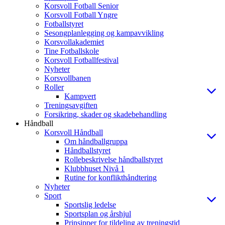
Korsvoll Fotball Senior
Korsvoll Fotball Yngre
Fotballstyret
Sesongplanlegging og kampavvikling
Korsvollakademiet
Tine Fotballskole
Korsvoll Fotballfestival
Nyheter
Korsvollbanen
Roller
Kampvert
Treningsavgiften
Forsikring, skader og skadebehandling
Håndball
Korsvoll Håndball
Om håndballgruppa
Håndballstyret
Rollebeskrivelse håndballstyret
Klubbhuset Nivå 1
Rutine for konflikthåndtering
Nyheter
Sport
Sportslig ledelse
Sportsplan og årshjul
Prinsipper for tildeling av treningstid