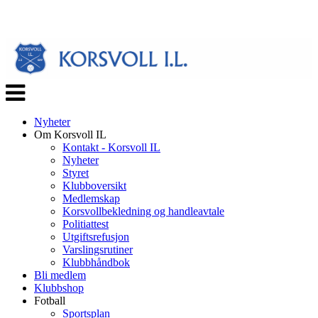
Veksle
navigasjon
Nyheter
Om Korsvoll IL
Kontakt - Korsvoll IL
Nyheter
Styret
Klubboversikt
Medlemskap
Korsvollbekledning og handleavtale
Politiattest
Utgiftsrefusjon
Varslingsrutiner
Klubbhåndbok
Bli medlem
Klubbshop
Fotball
Sportsplan