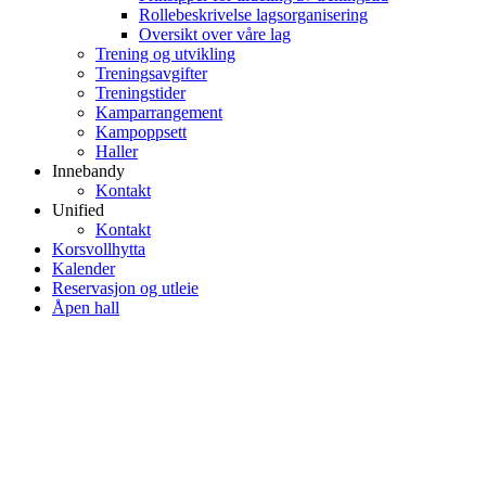
Rollebeskrivelse lagsorganisering
Oversikt over våre lag
Trening og utvikling
Treningsavgifter
Treningstider
Kamparrangement
Kampoppsett
Haller
Innebandy
Kontakt
Unified
Kontakt
Korsvollhytta
Kalender
Reservasjon og utleie
Åpen hall