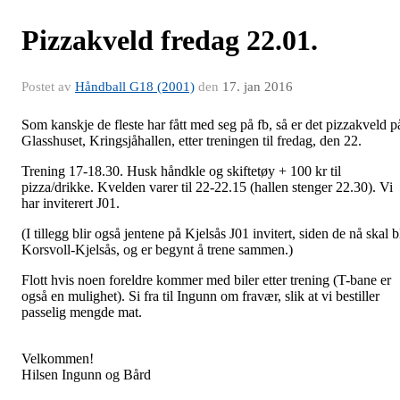
Pizzakveld fredag 22.01.
Postet av
Håndball G18 (2001)
den
17. jan 2016
Som kanskje de fleste har fått med seg på fb, så er det pizzakveld p
Glasshuset, Kringsjåhallen, etter treningen til fredag, den 22.
Trening 17-18.30. Husk håndkle og skiftetøy + 100 kr til
pizza/drikke. Kvelden varer til 22-22.15 (hallen stenger 22.30). Vi
har inviterert J01.
(I tillegg blir også jentene på Kjelsås J01 invitert, siden de nå skal b
Korsvoll-Kjelsås, og er begynt å trene sammen.)
Flott hvis noen foreldre kommer med biler etter trening (T-bane er
også en mulighet). Si fra til Ingunn om fravær, slik at vi bestiller
passelig mengde mat.
Velkommen!
Hilsen Ingunn og Bård