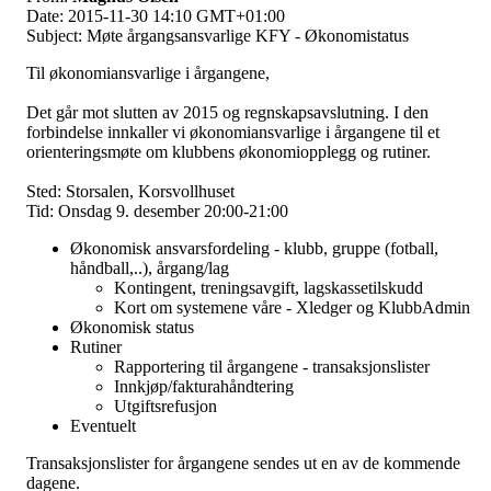
Date: 2015-11-30 14:10 GMT+01:00
Subject: Møte årgangsansvarlige KFY - Økonomistatus
Til økonomiansvarlige i årgangene,
Det går mot slutten av 2015 og regnskapsavslutning. I den
forbindelse innkaller vi økonomiansvarlige i årgangene til et
orienteringsmøte om klubbens økonomiopplegg og rutiner.
Sted: Storsalen, Korsvollhuset
Tid: Onsdag 9. desember 20:00-21:00
Økonomisk ansvarsfordeling - klubb, gruppe (fotball,
håndball,..), årgang/lag
Kontingent, treningsavgift, lagskassetilskudd
Kort om systemene våre - Xledger og KlubbAdmin
Økonomisk status
Rutiner
Rapportering til årgangene - transaksjonslister
Innkjøp/fakturahåndtering
Utgiftsrefusjon
Eventuelt
Transaksjonslister for årgangene sendes ut en av de kommende
dagene.