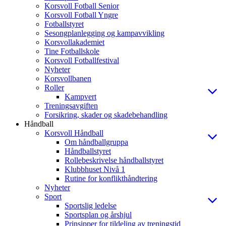
Korsvoll Fotball Senior
Korsvoll Fotball Yngre
Fotballstyret
Sesongplanlegging og kampavvikling
Korsvollakademiet
Tine Fotballskole
Korsvoll Fotballfestival
Nyheter
Korsvollbanen
Roller
Kampvert
Treningsavgiften
Forsikring, skader og skadebehandling
Håndball
Korsvoll Håndball
Om håndballgruppa
Håndballstyret
Rollebeskrivelse håndballstyret
Klubbhuset Nivå 1
Rutine for konflikthåndtering
Nyheter
Sport
Sportslig ledelse
Sportsplan og årshjul
Prinsipper for tildeling av treningstid