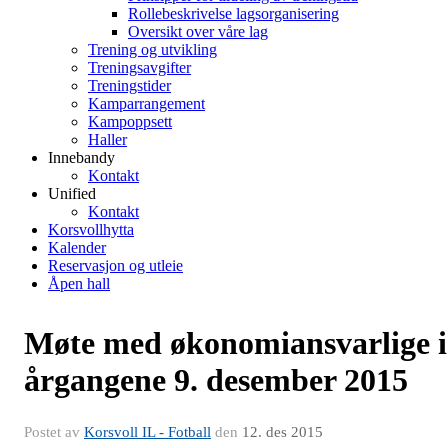
Rollebeskrivelse lagsorganisering
Oversikt over våre lag
Trening og utvikling
Treningsavgifter
Treningstider
Kamparrangement
Kampoppsett
Haller
Innebandy
Kontakt
Unified
Kontakt
Korsvollhytta
Kalender
Reservasjon og utleie
Åpen hall
Møte med økonomiansvarlige i
årgangene 9. desember 2015
Postet av
Korsvoll IL - Fotball
den
12. des 2015