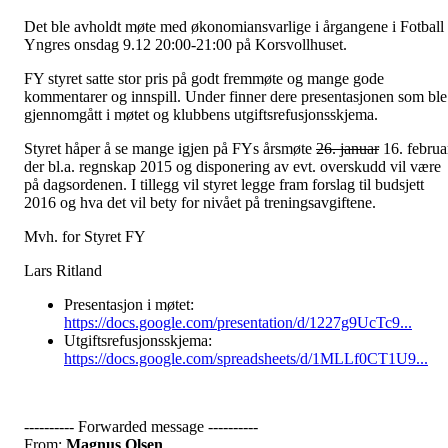
Det ble avholdt møte med økonomiansvarlige i årgangene i Fotball
Yngres onsdag 9.12 20:00-21:00 på Korsvollhuset.
FY styret satte stor pris på godt fremmøte og mange gode
kommentarer og innspill. Under finner dere presentasjonen som ble
gjennomgått i møtet og klubbens utgiftsrefusjonsskjema.
Styret håper å se mange igjen på FYs årsmøte
26. januar
16. februa
der bl.a. regnskap 2015 og disponering av evt. overskudd vil være
på dagsordenen. I tillegg vil styret legge fram forslag til budsjett
2016 og hva det vil bety for nivået på treningsavgiftene.
Mvh. for Styret FY
Lars Ritland
Presentasjon i møtet:
https://docs.google.com/presentation/d/1227g9UcTc9...
Utgiftsrefusjonsskjema:
https://docs.google.com/spreadsheets/d/1MLLf0CT1U9...
---------- Forwarded message ----------
From:
Magnus Olsen