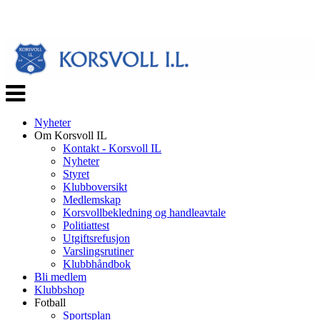
Veksle
navigasjon
Nyheter
Om Korsvoll IL
Kontakt - Korsvoll IL
Nyheter
Styret
Klubboversikt
Medlemskap
Korsvollbekledning og handleavtale
Politiattest
Utgiftsrefusjon
Varslingsrutiner
Klubbhåndbok
Bli medlem
Klubbshop
Fotball
Sportsplan