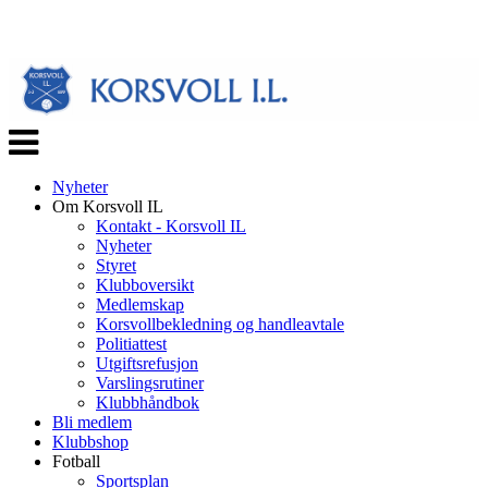
Veksle
navigasjon
Nyheter
Om Korsvoll IL
Kontakt - Korsvoll IL
Nyheter
Styret
Klubboversikt
Medlemskap
Korsvollbekledning og handleavtale
Politiattest
Utgiftsrefusjon
Varslingsrutiner
Klubbhåndbok
Bli medlem
Klubbshop
Fotball
Sportsplan