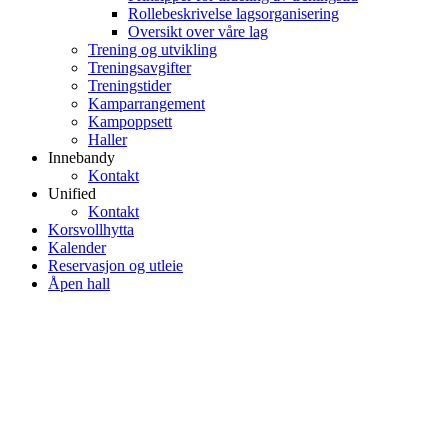
Rollebeskrivelse lagsorganisering
Oversikt over våre lag
Trening og utvikling
Treningsavgifter
Treningstider
Kamparrangement
Kampoppsett
Haller
Innebandy
Kontakt
Unified
Kontakt
Korsvollhytta
Kalender
Reservasjon og utleie
Åpen hall