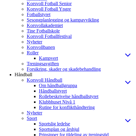
Korsvoll Fotball Senior
Korsvoll Fotball Yngre
Fotballstyret
Sesongplanlegging og kampavvikling
Korsvollakademiet
Tine Fotballskole
Korsvoll Fotballfestival
Nyheter
Korsvollbanen
Roller
Kampvert
Treningsavgiften
Forsikring, skader og skadebehandling
Håndball
Korsvoll Håndball
Om håndballgruppa
Håndballstyret
Rollebeskrivelse håndballstyret
Klubbhuset Nivå 1
Rutine for konflikthåndtering
Nyheter
Sport
Sportslig ledelse
Sportsplan og årshjul
Prinsipper for tildeling av treningstid