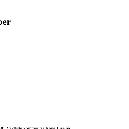
ber
6:30. Vaktliste kommer fra Anne-Lise på