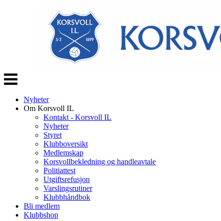
Veksle
navigasjon
Nyheter
Om Korsvoll IL
Kontakt - Korsvoll IL
Nyheter
Styret
Klubboversikt
Medlemskap
Korsvollbekledning og handleavtale
Politiattest
Utgiftsrefusjon
Varslingsrutiner
Klubbhåndbok
Bli medlem
Klubbshop