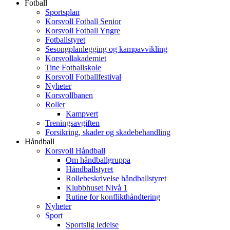
Fotball
Sportsplan
Korsvoll Fotball Senior
Korsvoll Fotball Yngre
Fotballstyret
Sesongplanlegging og kampavvikling
Korsvollakademiet
Tine Fotballskole
Korsvoll Fotballfestival
Nyheter
Korsvollbanen
Roller
Kampvert
Treningsavgiften
Forsikring, skader og skadebehandling
Håndball
Korsvoll Håndball
Om håndballgruppa
Håndballstyret
Rollebeskrivelse håndballstyret
Klubbhuset Nivå 1
Rutine for konflikthåndtering
Nyheter
Sport
Sportslig ledelse