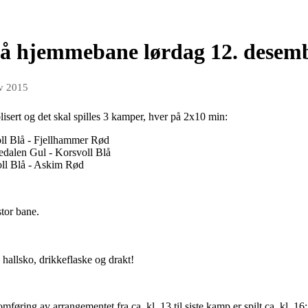
på hjemmebane lørdag 12. desem
v 2015
lisert og det skal spilles 3 kamper, hver på 2x10 min:
ll Blå - Fjellhammer Rød
alen Gul - Korsvoll Blå
ll Blå - Askim Rød
stor bane.
hallsko, drikkeflaske og drakt!
føring av arrangementet fra ca. kl. 13 til siste kamp er spilt ca. kl. 1