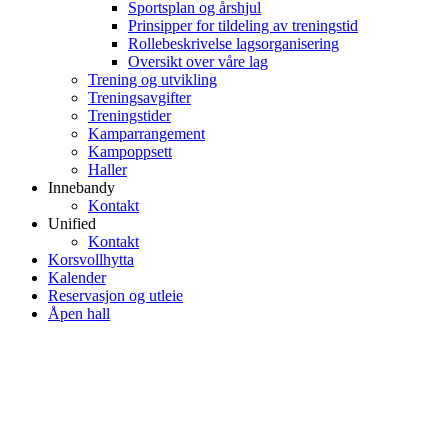
Sportsplan og årshjul
Prinsipper for tildeling av treningstid
Rollebeskrivelse lagsorganisering
Oversikt over våre lag
Trening og utvikling
Treningsavgifter
Treningstider
Kamparrangement
Kampoppsett
Haller
Innebandy
Kontakt
Unified
Kontakt
Korsvollhytta
Kalender
Reservasjon og utleie
Åpen hall