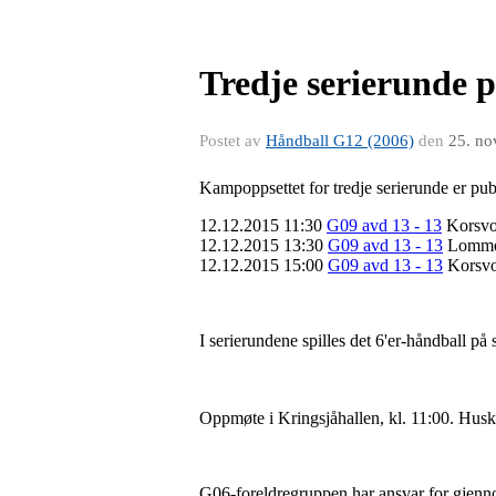
Tredje serierunde 
Postet av
Håndball G12 (2006)
den
25. no
Kampoppsettet for tredje serierunde er pub
12.12.2015
11:30
G09 avd 13 - 13
Korsvo
12.12.2015
13:30
G09 avd 13 - 13
Lommed
12.12.2015 1
5:00
G09 avd 13 - 13
Korsvo
I serierundene spilles det 6'er-håndball på 
Oppmøte i Kringsjåhallen, kl. 11:00. Husk 
G06-foreldregruppen har ansvar for gjennom