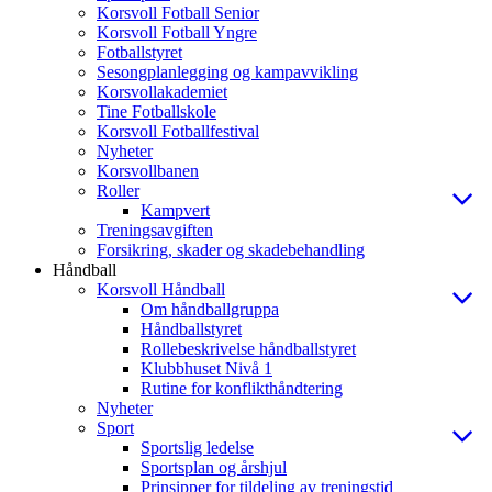
Korsvoll Fotball Senior
Korsvoll Fotball Yngre
Fotballstyret
Sesongplanlegging og kampavvikling
Korsvollakademiet
Tine Fotballskole
Korsvoll Fotballfestival
Nyheter
Korsvollbanen
Roller
Kampvert
Treningsavgiften
Forsikring, skader og skadebehandling
Håndball
Korsvoll Håndball
Om håndballgruppa
Håndballstyret
Rollebeskrivelse håndballstyret
Klubbhuset Nivå 1
Rutine for konflikthåndtering
Nyheter
Sport
Sportslig ledelse
Sportsplan og årshjul
Prinsipper for tildeling av treningstid