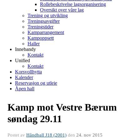
Rollebeskrivelse lagsorganisering
Oversikt over våre lag
Trening og utvikling
Treningsavgifter
Treningstider
Kamparrangement
Kampoppsett
Haller
Innebandy
Kontakt
Unified
Kontakt
Korsvollhytta
Kalender
Reservasjon og utleie
Åpen hall
Kamp mot Vestre Bærum
søndag 29.11
Postet av
Håndball J18 (2001)
den
24. nov 2015