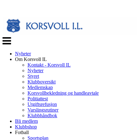
Veksle
navigasjon
Nyheter
Om Korsvoll IL
Kontakt - Korsvoll IL
Nyheter
Styret
Klubboversikt
Medlemskap
Korsvollbekledning og handleavtale
Politiattest
Utgiftsrefusjon
Varslingsrutiner
Klubbhåndbok
Bli medlem
Klubbshop
Fotball
Sportsplan