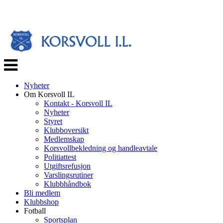
Veksle
navigasjon
Nyheter
Om Korsvoll IL
Kontakt - Korsvoll IL
Nyheter
Styret
Klubboversikt
Medlemskap
Korsvollbekledning og handleavtale
Politiattest
Utgiftsrefusjon
Varslingsrutiner
Klubbhåndbok
Bli medlem
Klubbshop
Fotball
Sportsplan