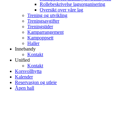
Rollebeskrivelse lagsorganisering
Oversikt over våre lag
Trening og utvikling
Treningsavgifter
Treningstider
Kamparrangement
Kampoppsett
Haller
Innebandy
Kontakt
Unified
Kontakt
Korsvollhytta
Kalender
Reservasjon og utleie
Åpen hall