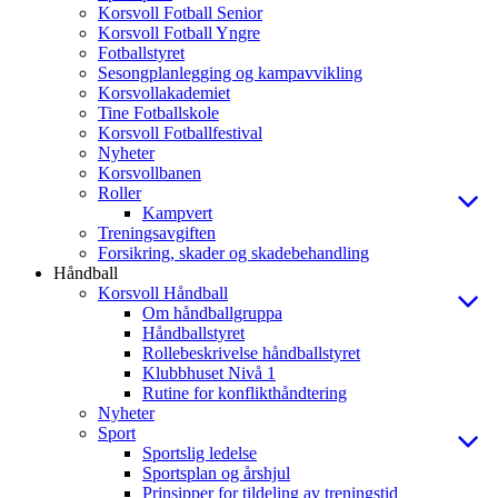
Korsvoll Fotball Senior
Korsvoll Fotball Yngre
Fotballstyret
Sesongplanlegging og kampavvikling
Korsvollakademiet
Tine Fotballskole
Korsvoll Fotballfestival
Nyheter
Korsvollbanen
Roller
Kampvert
Treningsavgiften
Forsikring, skader og skadebehandling
Håndball
Korsvoll Håndball
Om håndballgruppa
Håndballstyret
Rollebeskrivelse håndballstyret
Klubbhuset Nivå 1
Rutine for konflikthåndtering
Nyheter
Sport
Sportslig ledelse
Sportsplan og årshjul
Prinsipper for tildeling av treningstid