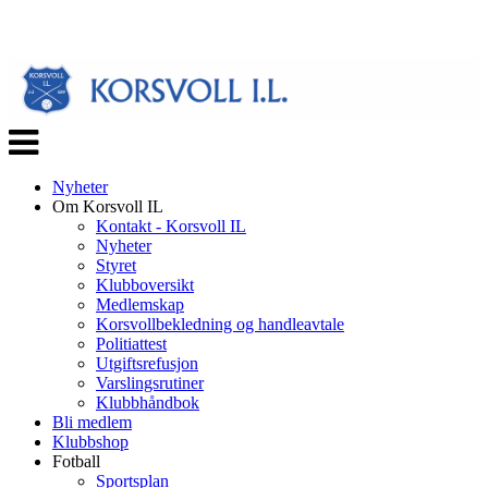
Veksle
navigasjon
Nyheter
Om Korsvoll IL
Kontakt - Korsvoll IL
Nyheter
Styret
Klubboversikt
Medlemskap
Korsvollbekledning og handleavtale
Politiattest
Utgiftsrefusjon
Varslingsrutiner
Klubbhåndbok
Bli medlem
Klubbshop
Fotball
Sportsplan