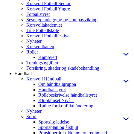
Korsvoll Fotball Senior
Korsvoll Fotball Yngre
Fotballstyret
Sesongplanlegging og kampavvikling
Korsvollakademiet
Tine Fotballskole
Korsvoll Fotballfestival
Nyheter
Korsvollbanen
Roller
Kampvert
Treningsavgiften
Forsikring, skader og skadebehandling
Håndball
Korsvoll Håndball
Om håndballgruppa
Håndballstyret
Rollebeskrivelse håndballstyret
Klubbhuset Nivå 1
Rutine for konflikthåndtering
Nyheter
Sport
Sportslig ledelse
Sportsplan og årshjul
Prinsipper for tildeling av treningstid