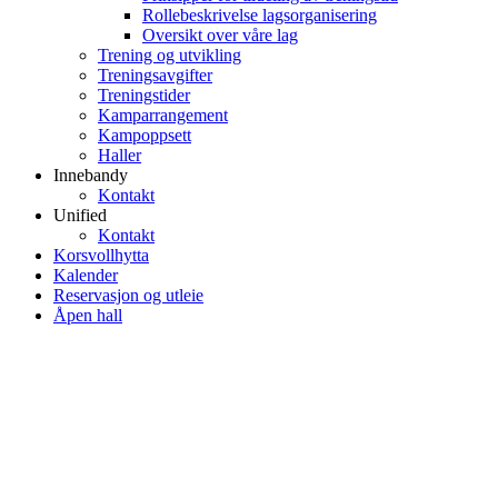
Rollebeskrivelse lagsorganisering
Oversikt over våre lag
Trening og utvikling
Treningsavgifter
Treningstider
Kamparrangement
Kampoppsett
Haller
Innebandy
Kontakt
Unified
Kontakt
Korsvollhytta
Kalender
Reservasjon og utleie
Åpen hall