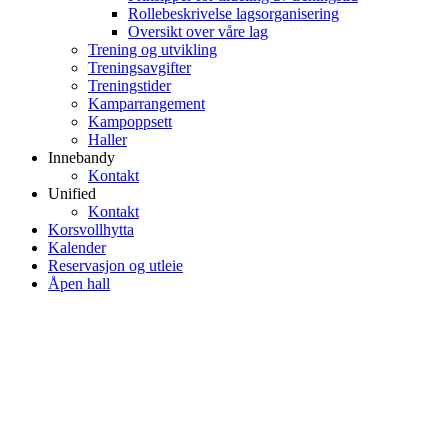
Rollebeskrivelse lagsorganisering
Oversikt over våre lag
Trening og utvikling
Treningsavgifter
Treningstider
Kamparrangement
Kampoppsett
Haller
Innebandy
Kontakt
Unified
Kontakt
Korsvollhytta
Kalender
Reservasjon og utleie
Åpen hall