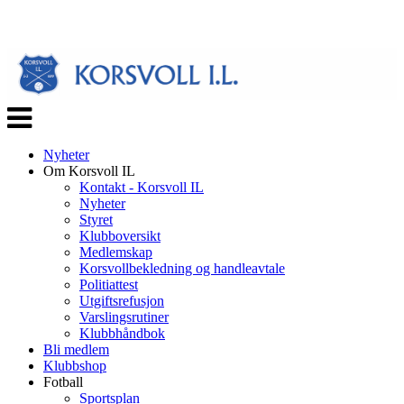
Veksle
navigasjon
Nyheter
Om Korsvoll IL
Kontakt - Korsvoll IL
Nyheter
Styret
Klubboversikt
Medlemskap
Korsvollbekledning og handleavtale
Politiattest
Utgiftsrefusjon
Varslingsrutiner
Klubbhåndbok
Bli medlem
Klubbshop
Fotball
Sportsplan