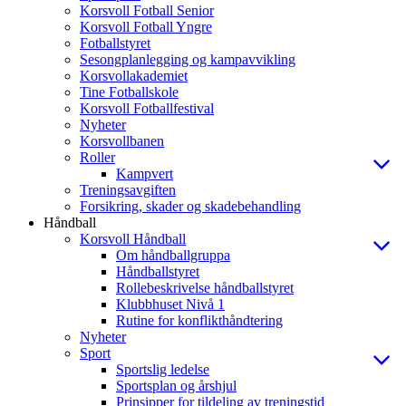
Korsvoll Fotball Senior
Korsvoll Fotball Yngre
Fotballstyret
Sesongplanlegging og kampavvikling
Korsvollakademiet
Tine Fotballskole
Korsvoll Fotballfestival
Nyheter
Korsvollbanen
Roller
Kampvert
Treningsavgiften
Forsikring, skader og skadebehandling
Håndball
Korsvoll Håndball
Om håndballgruppa
Håndballstyret
Rollebeskrivelse håndballstyret
Klubbhuset Nivå 1
Rutine for konflikthåndtering
Nyheter
Sport
Sportslig ledelse
Sportsplan og årshjul
Prinsipper for tildeling av treningstid