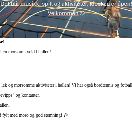
se!
 til en morsom kveld i hallen!
, lek og morsomme aktiviteter i hallen! Vi har også bordtennis og fotballs
nevipps" og kontanter.
allen.
d fylt med moro og god stemning! 🎉