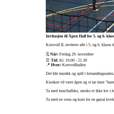
Invitasjon til Åpen Hall for 5. og 6. klas
Korsvoll IL inviterer alle i 5. og 6. klasse
🗓
Når:
Fredag 29. november
⏰
Tid:
Kl. 19.00 - 21.30
📍
Hvor:
Korsvollhallen
Det blir musikk og spill i forsamlingssalen
Kiosken vil være åpen og vi tar imot "bar
Ta med inne/hallsko, utesko er ikke lov i h
Ta med en venn og kom for en gøyal kvel