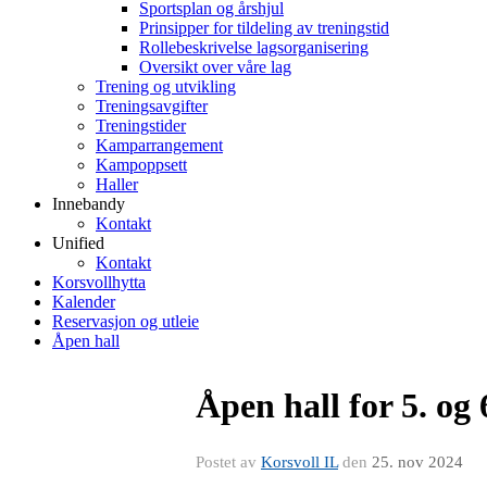
Sportsplan og årshjul
Prinsipper for tildeling av treningstid
Rollebeskrivelse lagsorganisering
Oversikt over våre lag
Trening og utvikling
Treningsavgifter
Treningstider
Kamparrangement
Kampoppsett
Haller
Innebandy
Kontakt
Unified
Kontakt
Korsvollhytta
Kalender
Reservasjon og utleie
Åpen hall
Åpen hall for 5. og
Postet av
Korsvoll IL
den
25. nov 2024