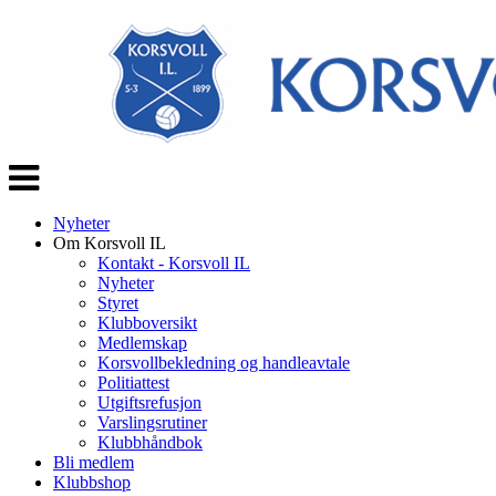
Veksle
navigasjon
Nyheter
Om Korsvoll IL
Kontakt - Korsvoll IL
Nyheter
Styret
Klubboversikt
Medlemskap
Korsvollbekledning og handleavtale
Politiattest
Utgiftsrefusjon
Varslingsrutiner
Klubbhåndbok
Bli medlem
Klubbshop