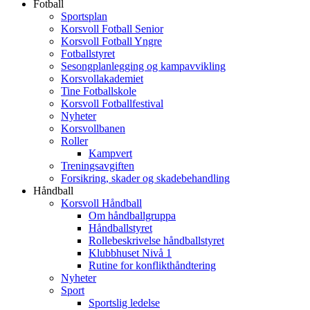
Fotball
Sportsplan
Korsvoll Fotball Senior
Korsvoll Fotball Yngre
Fotballstyret
Sesongplanlegging og kampavvikling
Korsvollakademiet
Tine Fotballskole
Korsvoll Fotballfestival
Nyheter
Korsvollbanen
Roller
Kampvert
Treningsavgiften
Forsikring, skader og skadebehandling
Håndball
Korsvoll Håndball
Om håndballgruppa
Håndballstyret
Rollebeskrivelse håndballstyret
Klubbhuset Nivå 1
Rutine for konflikthåndtering
Nyheter
Sport
Sportslig ledelse