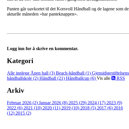
Panten går uavkortet til det Korsvoll Håndball og de lagene som d
aktuelle måneden «har panteknappen».
Logg inn for å skrive en kommentar.
Kategori
Alle innlegg
Åpen hall (3)
Beach-håndball (1)
Gjensidigestiftelsens
håndballskole (2)
Håndball (21)
Håndballcup (6)
Vis alle
RSS
Arkiv
Februar 2026 (2)
Januar 2026 (8)
2025 (29)
2024 (17)
2023 (9)
2022 (6)
2021 (10)
2020 (11)
2019 (10)
2018 (5)
2017 (6)
2016
(12)
2015 (2)