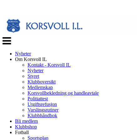
Veksle
navigasjon
Nyheter
Om Korsvoll IL
Kontakt - Korsvoll IL
Nyheter
Styret
Klubboversikt
Medlemskap
Korsvollbekledning og handleavtale
Politiattest
Utgiftsrefusjon
Varslingsrutiner
Klubbhåndbok
Bli medlem
Klubbshop
Fotball
Sportsplan