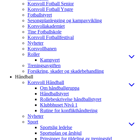
Korsvoll Fotball Senior
Korsvoll Fotball Yngre
Fotballstyret
Sesongplanlegging og kampavvikling
Korsvollakademiet
Tine Fotballskole
Korsvoll Fotballfestival
Nyheter
Korsvollbanen
Roller
Kampvert
Treningsavgiften
Forsikring, skader og skadebehandling
Håndball
Korsvoll Håndball
Om håndballgruppa
Håndballstyret
Rollebeskrivelse håndballstyret
Klubbhuset Nivå 1
Rutine for konflikthåndtering
Nyheter
Sport
Sportslig ledelse
Sportsplan og årshjul
Prinsipper for tildeling av treningstid