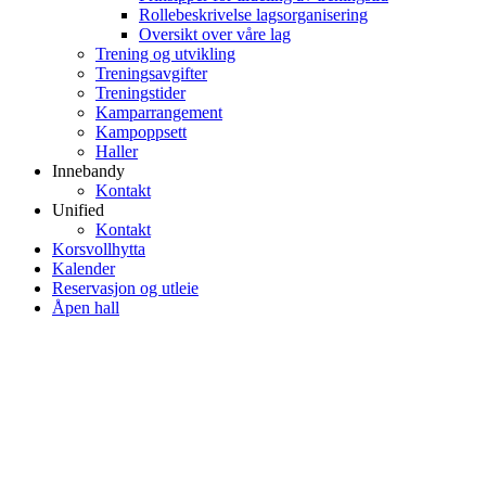
Rollebeskrivelse lagsorganisering
Oversikt over våre lag
Trening og utvikling
Treningsavgifter
Treningstider
Kamparrangement
Kampoppsett
Haller
Innebandy
Kontakt
Unified
Kontakt
Korsvollhytta
Kalender
Reservasjon og utleie
Åpen hall