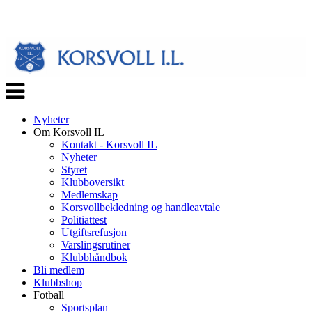
Veksle
navigasjon
Nyheter
Om Korsvoll IL
Kontakt - Korsvoll IL
Nyheter
Styret
Klubboversikt
Medlemskap
Korsvollbekledning og handleavtale
Politiattest
Utgiftsrefusjon
Varslingsrutiner
Klubbhåndbok
Bli medlem
Klubbshop
Fotball
Sportsplan