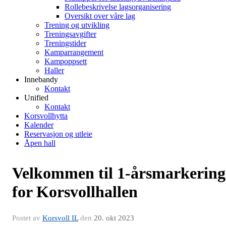
Rollebeskrivelse lagsorganisering
Oversikt over våre lag
Trening og utvikling
Treningsavgifter
Treningstider
Kamparrangement
Kampoppsett
Haller
Innebandy
Kontakt
Unified
Kontakt
Korsvollhytta
Kalender
Reservasjon og utleie
Åpen hall
Velkommen til 1-årsmarkering
for Korsvollhallen
Postet av
Korsvoll IL
den
20. okt 2023