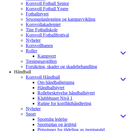
Korsvoll Fotball Senior
Korsvoll Fotball Yngre
Fotballstyret
Sesongplanlegging og kampavvikling
Korsvollakademiet
Tine Fotballskole
Korsvoll Fotballfestival
Nyheter
Korsvollbanen
Roller
Kampvert
Treningsavgiften
Forsikring, skader og skadebehandling
Håndball
Korsvoll Håndball
Om håndballgruppa
Håndballstyret
Rollebeskrivelse håndballstyret
Klubbhuset Nivå 1
Rutine for konflikthåndtering
Nyheter
Sport
Sportslig ledelse
Sportsplan og årshjul
Prinsipper for tildeling av treningstid