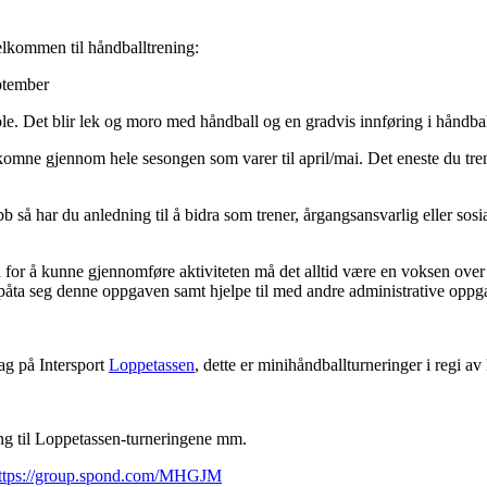
elkommen til håndballtrening:
ptember
e. Det blir lek og moro med håndball og en gradvis innføring i håndball
komne gjennom hele sesongen som varer til april/mai. Det eneste du tre
b så har du anledning til å bidra som trener, årgangsansvarlig eller sos
for å kunne gjennomføre aktiviteten må det alltid være en voksen over 1
n påta seg denne oppgaven samt hjelpe til med andre administrative oppg
ag på Intersport
Loppetassen
, dette er minihåndballturneringer i regi a
ng til Loppetassen-turneringene mm.
ttps://group.spond.com/MHGJM