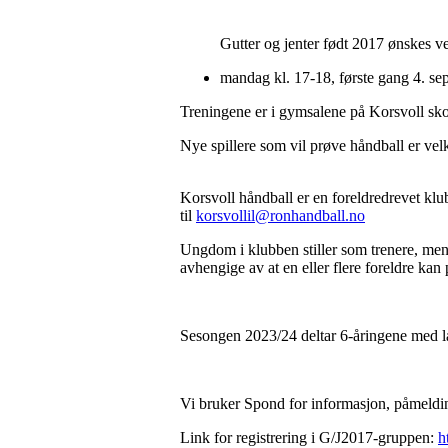
Gutter og jenter født 2017 ønskes v
mandag kl. 17-18, første gang 4. se
Treningene er i gymsalene på Korsvoll skol
Nye spillere som vil prøve håndball er vel
Korsvoll håndball er en foreldredrevet klub
til
korsvollil@ronhandball.no
Ungdom i klubben stiller som trenere, men 
avhengige av at en eller flere foreldre ka
Sesongen 2023/24 deltar 6-åringene med l
Vi bruker Spond for informasjon, påmeldi
Link for registrering i G/J2017-gruppen:
h