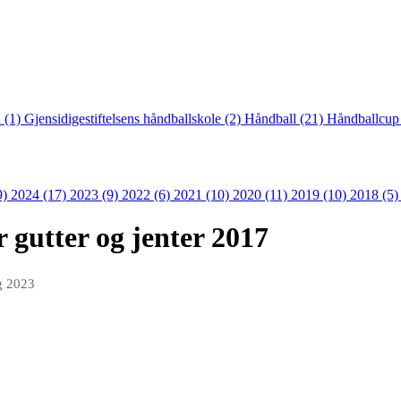
 (1)
Gjensidigestiftelsens håndballskole (2)
Håndball (21)
Håndballcup
9)
2024 (17)
2023 (9)
2022 (6)
2021 (10)
2020 (11)
2019 (10)
2018 (5
 gutter og jenter 2017
g 2023