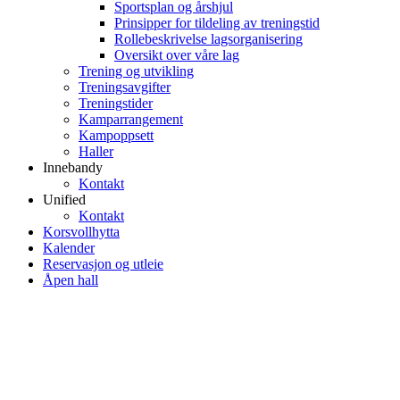
Sportsplan og årshjul
Prinsipper for tildeling av treningstid
Rollebeskrivelse lagsorganisering
Oversikt over våre lag
Trening og utvikling
Treningsavgifter
Treningstider
Kamparrangement
Kampoppsett
Haller
Innebandy
Kontakt
Unified
Kontakt
Korsvollhytta
Kalender
Reservasjon og utleie
Åpen hall