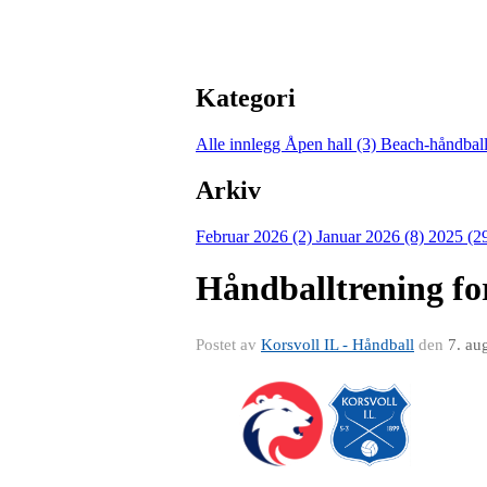
Kategori
Alle innlegg
Åpen hall (3)
Beach-håndball
Arkiv
Februar 2026 (2)
Januar 2026 (8)
2025 (2
Håndballtrening for
Postet av
Korsvoll IL - Håndball
den
7. au