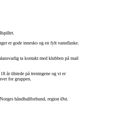
spillet.
nger er gode innesko og en fylt vannflaske.
ialansvarlig ta kontakt med klubben på mail
8 år tilstede på treningene og vi er
aver for gruppen.
v Norges håndballforbund, region Øst.