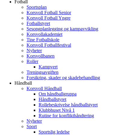
Fotball
Sportsplan
Korsvoll Fotball Senior
Korsvoll Fotball Yngre
Fotballstyret
Sesongplanlegging og kampavvikling
Korsvollakademiet
Tine Fotballskole
Korsvoll Fotballfestival
Nyheter
Korsvollbanen
Roller
Kampvert
Treningsavgiften
Forsikring, skader og skadebehandling
Håndball
Korsvoll Håndball
Om håndballgruppa
Håndballstyret
Rollebeskrivelse håndballstyret
Klubbhuset Nivå 1
Rutine for konflikthåndtering
Nyheter
Sport
Sportslig ledelse