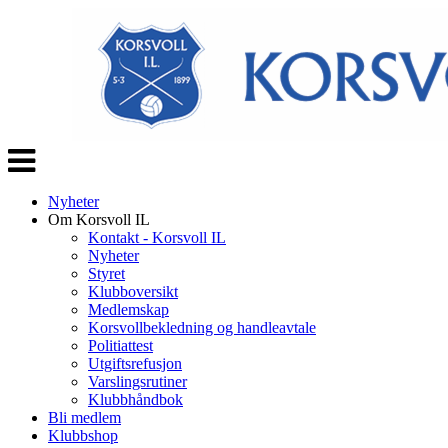
Veksle
navigasjon
Nyheter
Om Korsvoll IL
Kontakt - Korsvoll IL
Nyheter
Styret
Klubboversikt
Medlemskap
Korsvollbekledning og handleavtale
Politiattest
Utgiftsrefusjon
Varslingsrutiner
Klubbhåndbok
Bli medlem
Klubbshop