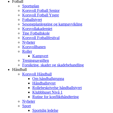
Fotball
Sportsplan
Korsvoll Fotball Senior
Korsvoll Fotball Yngre
Fotballstyret
Sesongplanlegging og kampavvikling
Korsvollakademiet
Tine Fotballskole
Korsvoll Fotballfestival
Nyheter
Korsvollbanen
Roller
Kampvert
Treningsavgiften
Forsikring, skader og skadebehandling
Håndball
Korsvoll Håndball
Om håndballgruppa
Håndballstyret
Rollebeskrivelse håndballstyret
Klubbhuset Nivå 1
Rutine for konflikthåndtering
Nyheter
Sport
Sportslig ledelse