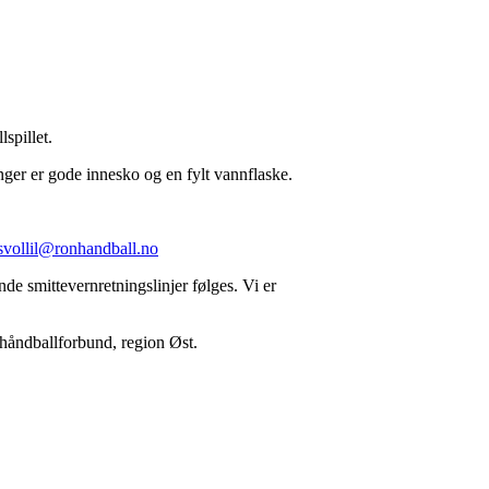
spillet.
nger er gode innesko og en fylt vannflaske.
svollil@ronhandball.no
nde smittevernretningslinjer følges. Vi er
 håndballforbund, region Øst.