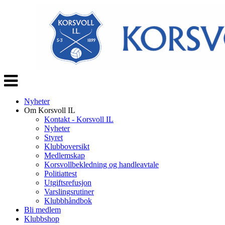
Veksle
navigasjon
Nyheter
Om Korsvoll IL
Kontakt - Korsvoll IL
Nyheter
Styret
Klubboversikt
Medlemskap
Korsvollbekledning og handleavtale
Politiattest
Utgiftsrefusjon
Varslingsrutiner
Klubbhåndbok
Bli medlem
Klubbshop