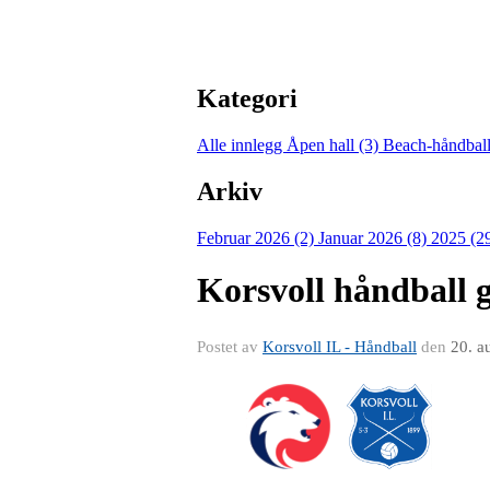
Kategori
Alle innlegg
Åpen hall (3)
Beach-håndball
Arkiv
Februar 2026 (2)
Januar 2026 (8)
2025 (2
Korsvoll håndball g
Postet av
Korsvoll IL - Håndball
den
20. a