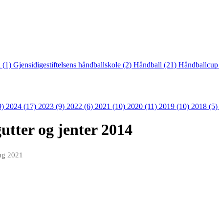
 (1)
Gjensidigestiftelsens håndballskole (2)
Håndball (21)
Håndballcup
9)
2024 (17)
2023 (9)
2022 (6)
2021 (10)
2020 (11)
2019 (10)
2018 (5
utter og jenter 2014
ug 2021