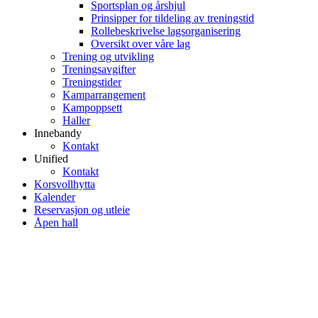
Sportsplan og årshjul
Prinsipper for tildeling av treningstid
Rollebeskrivelse lagsorganisering
Oversikt over våre lag
Trening og utvikling
Treningsavgifter
Treningstider
Kamparrangement
Kampoppsett
Haller
Innebandy
Kontakt
Unified
Kontakt
Korsvollhytta
Kalender
Reservasjon og utleie
Åpen hall