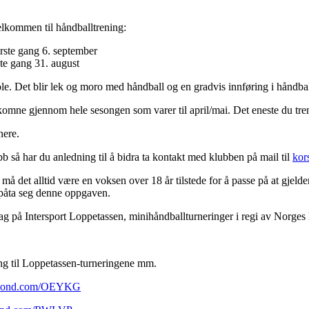
elkommen til håndballtrening:
rste gang 6. september
ste gang 31. august
e. Det blir lek og moro med håndball og en gradvis innføring i håndball
komne gjennom hele sesongen som varer til april/mai. Det eneste du tre
nere.
bb så har du anledning til å bidra ta kontakt med klubben på mail til
kor
må det alltid være en voksen over 18 år tilstede for å passe på at gjelde
n påta seg denne oppgaven.
g på Intersport Loppetassen, minihåndballturneringer i regi av Norges
ng til Loppetassen-turneringene mm.
.spond.com/OEYKG